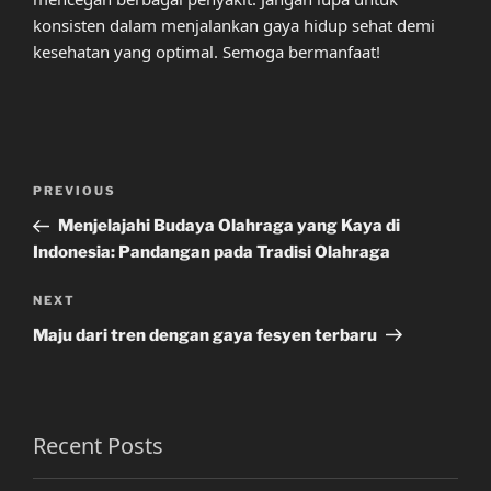
konsisten dalam menjalankan gaya hidup sehat demi
kesehatan yang optimal. Semoga bermanfaat!
Post
Previous
PREVIOUS
navigation
Post
Menjelajahi Budaya Olahraga yang Kaya di
Indonesia: Pandangan pada Tradisi Olahraga
Next
NEXT
Post
Maju dari tren dengan gaya fesyen terbaru
Recent Posts