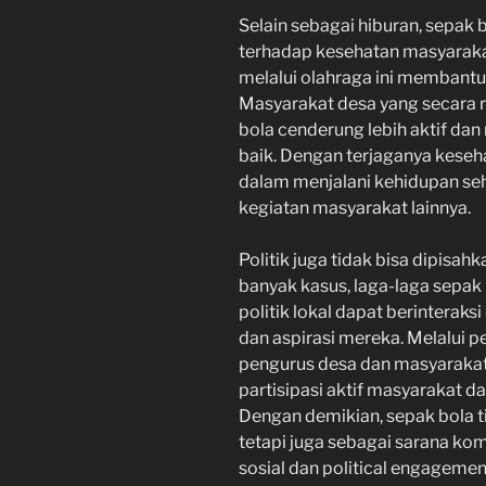
Selain sebagai hiburan, sepak 
terhadap kesehatan masyarakat.
melalui olahraga ini membantu
Masyarakat desa yang secara r
bola cenderung lebih aktif dan
baik. Dengan terjaganya keseha
dalam menjalani kehidupan seh
kegiatan masyarakat lainnya.
Politik juga tidak bisa dipisah
banyak kasus, laga-laga sepa
politik lokal dapat berintera
dan aspirasi mereka. Melalui p
pengurus desa dan masyarakat
partisipasi aktif masyarakat 
Dengan demikian, sepak bola t
tetapi juga sebagai sarana ko
sosial dan political engagement