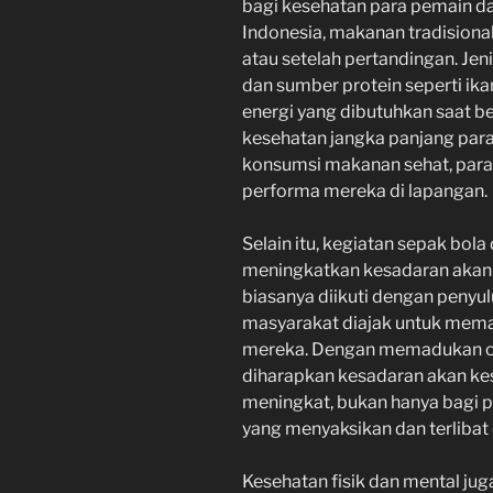
bagi kesehatan para pemain d
Indonesia, makanan tradisional
atau setelah pertandingan. Jeni
dan sumber protein seperti ik
energi yang dibutuhkan saat b
kesehatan jangka panjang par
konsumsi makanan sehat, par
performa mereka di lapangan.
Selain itu, kegiatan sepak bola
meningkatkan kesadaran akan 
biasanya diikuti dengan penyu
masyarakat diajak untuk mema
mereka. Dengan memadukan ol
diharapkan kesadaran akan ke
meningkat, bukan hanya bagi p
yang menyaksikan dan terlibat
Kesehatan fisik dan mental ju