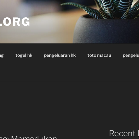
.ORG
ng
togel hk
pengeluaran hk
toto macau
pengel
Recent 
ng: Memadukan