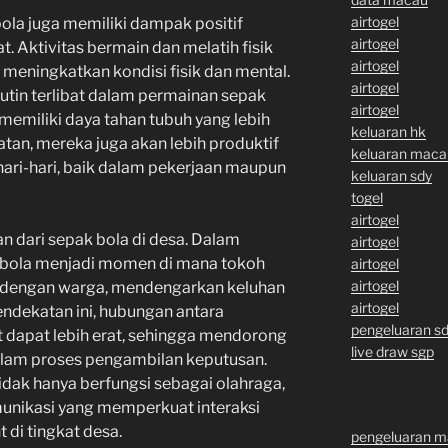
airtogel
bola juga memiliki dampak positif
airtogel
 Aktivitas bermain dan melatih fisik
airtogel
 meningkatkan kondisi fisik dan mental.
airtogel
utin terlibat dalam permainan sepak
airtogel
 memiliki daya tahan tubuh yang lebih
keluaran hk
tan, mereka juga akan lebih produktif
keluaran maca
ari-hari, baik dalam pekerjaan maupun
keluaran sdy
togel
airtogel
kan dari sepak bola di desa. Dalam
airtogel
k bola menjadi momen di mana tokoh
airtogel
airtogel
ksi dengan warga, mendengarkan keluhan
airtogel
endekatan ini, hubungan antara
pengeluaran s
 dapat lebih erat, sehingga mendorong
live draw sgp
dalam proses pengambilan keputusan.
idak hanya berfungsi sebagai olahraga,
munikasi yang memperkuat interaksi
 di tingkat desa.
pengeluaran 