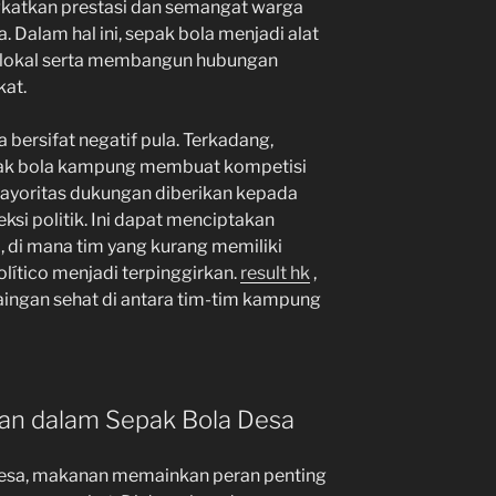
gkatkan prestasi dan semangat warga
 Dalam hal ini, sepak bola menjadi alat
 lokal serta membangun hubungan
at.
a bersifat negatif pula. Terkadang,
sepak bola kampung membuat kompetisi
mayoritas dukungan diberikan kepada
ksi politik. Ini dapat menciptakan
, di mana tim yang kurang memiliki
lítico menjadi terpinggirkan.
result hk
,
aingan sehat di antara tim-tim kampung
an dalam Sepak Bola Desa
desa, makanan memainkan peran penting