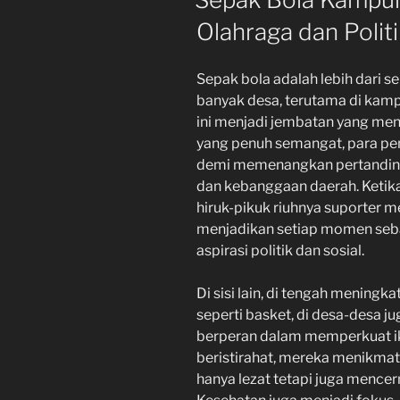
Olahraga dan Politi
Sepak bola adalah lebih dari s
banyak desa, terutama di kam
ini menjadi jembatan yang me
yang penuh semangat, para pe
demi memenangkan pertandinga
dan kebanggaan daerah. Ketika
hiruk-pikuk riuhnya suporter 
menjadikan setiap momen seb
aspirasi politik dan sosial.
Di sisi lain, di tengah meningk
seperti basket, di desa-desa j
berperan dalam memperkuat ik
beristirahat, mereka menikma
hanya lezat tetapi juga mence