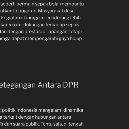
n, seperti bermain sepak bola, membantu
atkan kebugaran. Masyarakat desa
m kegiatan olahraga ini cenderung lebih
h karena itu, dukungan terhadap sepak
tan dengan prestasi di lapangan, tetapi
hraga dapat mempengaruhi gaya hidup
 Ketegangan Antara DPR
, politik Indonesia mengalami dinamika
a terkait dengan hubungan antara
dan suara publik. Tentu saja, di tengah