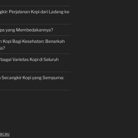
ngkir: Perjalanan Kopi dari Ladang ke
: Apa yang Membedakannya?
 Kopi Bagi Kesehatan: Benarkah
da?
bagai Varietas Kopi di Seluruh
 Secangkir Kopi yang Sempurna:
macau