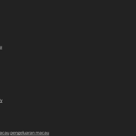
u
dy
macau
pengeluaran macau