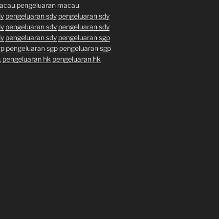
macau
pengeluaran macau
dy
pengeluaran sdy
pengeluaran sdy
dy
pengeluaran sdy
pengeluaran sdy
dy
pengeluaran sdy
pengeluaran sgp
gp
pengeluaran sgp
pengeluaran sgp
k
pengeluaran hk
pengeluaran hk