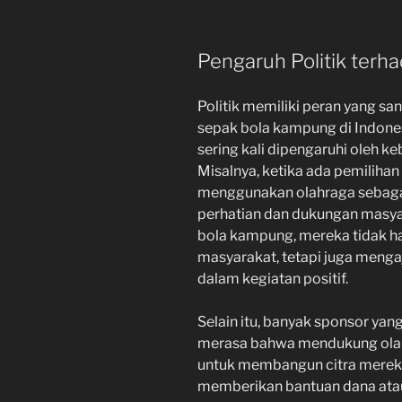
Pengaruh Politik ter
Politik memiliki peran yang s
sepak bola kampung di Indones
sering kali dipengaruhi oleh k
Misalnya, ketika ada pemilihan
menggunakan olahraga sebagai 
perhatian dan dukungan masy
bola kampung, mereka tidak h
masyarakat, tetapi juga mengaj
dalam kegiatan positif.
Selain itu, banyak sponsor yang
merasa bahwa mendukung olahr
untuk membangun citra mereka
memberikan bantuan dana atau 