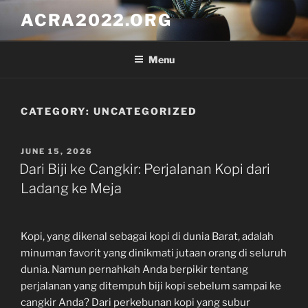
Skip
ACRA2022.ORG
to
content
Menu
CATEGORY:
UNCATEGORIZED
POSTED
JUNE 15, 2026
ON
Dari Biji ke Cangkir: Perjalanan Kopi dari
Ladang ke Meja
Kopi, yang dikenal sebagai kopi di dunia Barat, adalah
minuman favorit yang dinikmati jutaan orang di seluruh
dunia. Namun pernahkah Anda berpikir tentang
perjalanan yang ditempuh biji kopi sebelum sampai ke
cangkir Anda? Dari perkebunan kopi yang subur