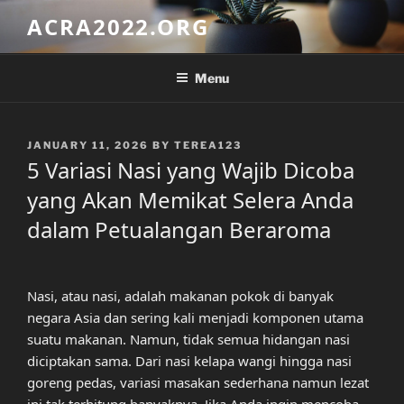
Skip
ACRA2022.ORG
to
content
Menu
POSTED
JANUARY 11, 2026
BY
TEREA123
ON
5 Variasi Nasi yang Wajib Dicoba
yang Akan Memikat Selera Anda
dalam Petualangan Beraroma
Nasi, atau nasi, adalah makanan pokok di banyak
negara Asia dan sering kali menjadi komponen utama
suatu makanan. Namun, tidak semua hidangan nasi
diciptakan sama. Dari nasi kelapa wangi hingga nasi
goreng pedas, variasi masakan sederhana namun lezat