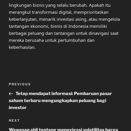
lingkungan bisnis yang selalu berubah. Apakah itu
merangkul transformasi digital, memprioritaskan
keberlanjutan, menarik investasi asing, atau mengelola
tantangan ekonomi, bisnis di Indonesia memiliki
berbagai peluang dan tantangan untuk dinavigasi saat
mereka berusaha untuk pertumbuhan dan
keberhasilan.
Post
Previous
PREVIOUS
navigation
Post
Tetap mendapat informasi: Pembaruan pasar
saham terbaru mengungkapkan peluang bagi
investor
Next
NEXT
Post
Wawasan ahli tentang menavigasi volatilitas harga