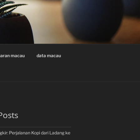
uaran macau
data macau
Posts
ngkir: Perjalanan Kopi dari Ladang ke