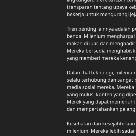
transparan tentang upaya keb
bekerja untuk mengurangi je
Tren penting lainnya adalah 
benda. Milenium menghargai 
makan di luar, dan menghadiri 
Mereka bersedia menghabisk
yang memberi mereka kenan
Dalam hal teknologi, milenium
selalu terhubung dan sangat
media sosial mereka. Merek
yang mulus, konten yang diper
Merek yang dapat memenuhi h
dan mempertahankan pelangg
Kesehatan dan kesejahteraan 
milenium. Mereka lebih sadar