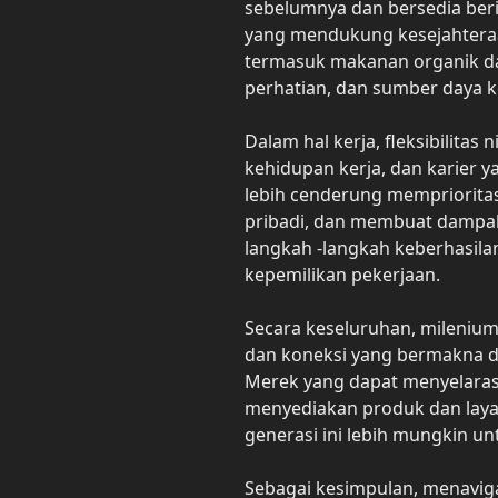
sebelumnya dan bersedia ber
yang mendukung kesejahteraan
termasuk makanan organik dan
perhatian, dan sumber daya k
Dalam hal kerja, fleksibilitas
kehidupan kerja, dan karier 
lebih cenderung mempriorita
pribadi, dan membuat dampak
langkah -langkah keberhasilan 
kepemilikan pekerjaan.
Secara keseluruhan, milenium
dan koneksi yang bermakna 
Merek yang dapat menyelaraska
menyediakan produk dan laya
generasi ini lebih mungkin unt
Sebagai kesimpulan, menavig