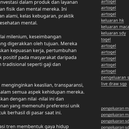
airtogel
investasi dalam produk dan layanan
airtogel
 fisik dan mental mereka. Ini
airtogel
 alami, kelas kebugaran, praktik
keluaran hk
esehatan mental.
keluaran mac
keluaran sdy
 nilai milenium, keseimbangan
togel
yang digerakkan oleh tujuan. Mereka
airtogel
skan kepuasan kerja, pertumbuhan
airtogel
 positif pada masyarakat daripada
airtogel
tradisional seperti gaji dan
airtogel
airtogel
pengeluaran 
live draw sgp
 menginginkan keaslian, transparansi,
dalam semua aspek kehidupan mereka.
n dengan nilai -nilai ini dan
nan yang memenuhi preferensi unik
pengeluaran 
uk berhasil di pasar saat ini.
pengeluaran 
pengeluaran s
asi tren membentuk gaya hidup
pengeluaran s