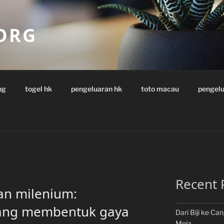
ORG
ng
togel hk
pengeluaran hk
toto macau
pengel
Recent 
an milenium:
yang membentuk gaya
Dari Biji ke Ca
Meja