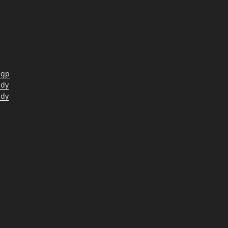
sgp
sdy
sdy