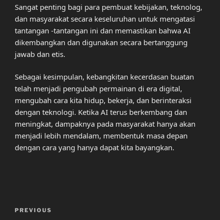
Sangat penting bagi para pembuat kebijakan, teknolog,
dan masyarakat secara keseluruhan untuk mengatasi
tantangan -tantangan ini dan memastikan bahwa AI
dikembangkan dan digunakan secara bertanggung
jawab dan etis.
Sebagai kesimpulan, kebangkitan kecerdasan buatan
telah menjadi pengubah permainan di era digital,
mengubah cara kita hidup, bekerja, dan berinteraksi
dengan teknologi. Ketika AI terus berkembang dan
meningkat, dampaknya pada masyarakat hanya akan
menjadi lebih mendalam, membentuk masa depan
dengan cara yang hanya dapat kita bayangkan.
Post
Previous
PREVIOUS
navigation