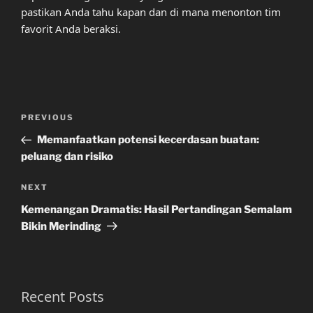
pastikan Anda tahu kapan dan di mana menonton tim
favorit Anda beraksi.
Post
Previous
PREVIOUS
navigation
Post
Memanfaatkan potensi kecerdasan buatan:
peluang dan risiko
Next
NEXT
Post
Kemenangan Dramatis: Hasil Pertandingan Semalam
Bikin Merinding
Recent Posts