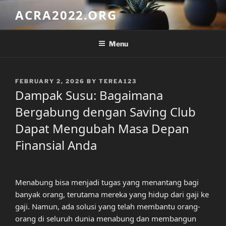
Skip
ACRA2022.ORG
to
content
Menu
POSTED
FEBRUARY 2, 2026
BY
TEREA123
ON
Dampak Susu: Bagaimana
Bergabung dengan Saving Club
Dapat Mengubah Masa Depan
Finansial Anda
Menabung bisa menjadi tugas yang menantang bagi
banyak orang, terutama mereka yang hidup dari gaji ke
gaji. Namun, ada solusi yang telah membantu orang-
orang di seluruh dunia menabung dan membangun