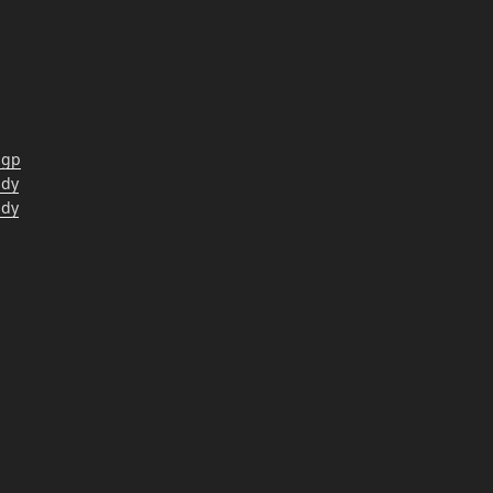
sgp
sdy
sdy