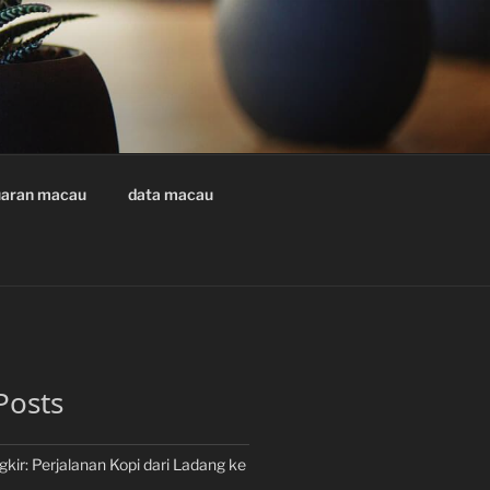
uaran macau
data macau
Posts
ngkir: Perjalanan Kopi dari Ladang ke