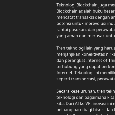
Teknologi Blockchain juga me
Blockchain adalah buku besar 
mencatat transaksi dengan am
potensi untuk merevolusi ind
rantai pasokan, dan perawat
yang aman dan merusak untu
Tren teknologi lain yang haru
menjanjikan konektivitas nirka
dan perangkat Internet of Th
terhubung yang dapat berkom
Internet. Teknologi ini memil
seperti transportasi, perawat
Secara keseluruhan, tren te
teknologi dan bagaimana kita 
kita. Dari AI ke VR, inovasi i
peluang baru bagi bisnis da