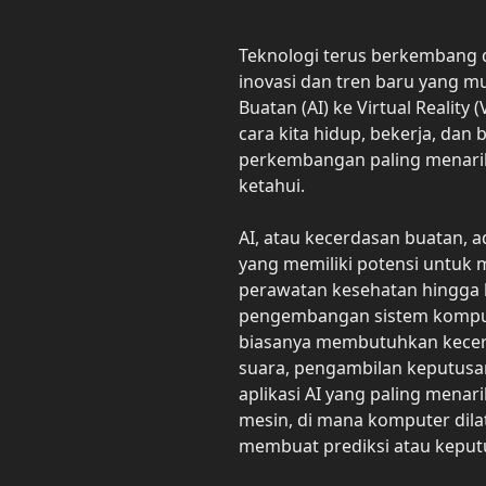
Teknologi terus berkembang 
inovasi dan tren baru yang mu
Buatan (AI) ke Virtual Reality
cara kita hidup, bekerja, dan
perkembangan paling menarik 
ketahui.
AI, atau kecerdasan buatan, 
yang memiliki potensi untuk m
perawatan kesehatan hingga 
pengembangan sistem komput
biasanya membutuhkan kecer
suara, pengambilan keputusan,
aplikasi AI yang paling menar
mesin, di mana komputer dilat
membuat prediksi atau keputu