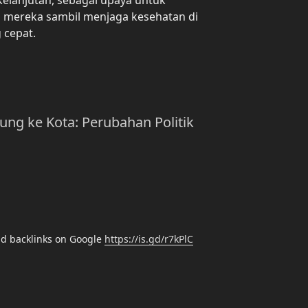
elanjutan, sebagai upaya untuk
 mereka sambil menjaga kesehatan di
 cepat.
ung ke Kota: Perubahan Politik
nd backlinks on Google
https://is.gd/r7kPlC