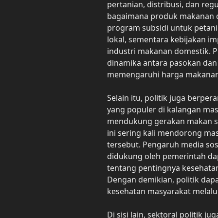
pertanian, distribusi, dan re
bagaimana produk makanan di
program subsidi untuk petan
lokal, sementara kebijakan
industri makanan domestik. P
dinamika antara pasokan dan
memengaruhi harga makanan 
Selain itu, politik juga berp
yang populer di kalangan mas
mendukung gerakan makan seh
ini sering kali mendorong ma
tersebut. Pengaruh media so
didukung oleh pemerintah da
tentang pentingnya kesehata
Dengan demikian, politik da
kesehatan masyarakat melalu
Di sisi lain, sektoral politik