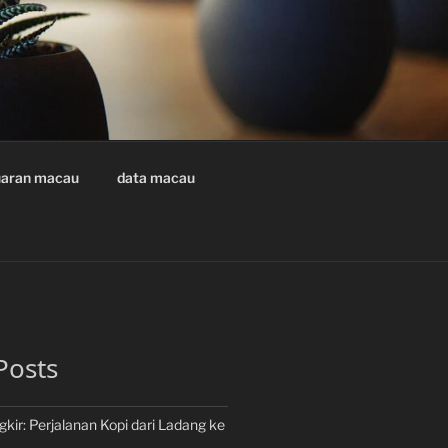
uaran macau
data macau
Posts
ngkir: Perjalanan Kopi dari Ladang ke