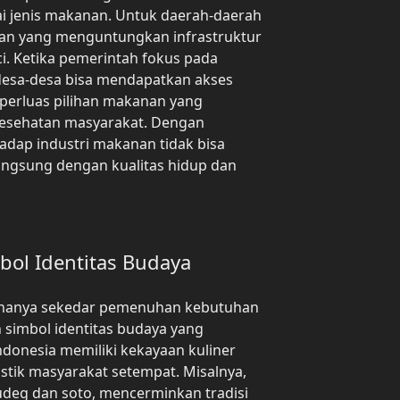
i jenis makanan. Untuk daerah-daerah
kan yang menguntungkan infrastruktur
ci. Ketika pemerintah fokus pada
desa-desa bisa mendapatkan akses
mperluas pilihan makanan yang
kesehatan masyarakat. Dengan
hadap industri makanan tidak bisa
langsung dengan kualitas hidup dan
ol Identitas Budaya
 hanya sekedar pemenuhan kebutuhan
n simbol identitas budaya yang
ndonesia memiliki kekayaan kuliner
tik masyarakat setempat. Misalnya,
udeg dan soto, mencerminkan tradisi