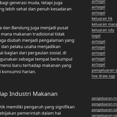
airtogel
bagi generasi muda, tetapi juga
airtogel
ng lebih sehat dan penuh kesadaran
airtogel
keluaran hk
keluaran mac
rta dan Bandung juga menjadi pusat
keluaran sdy
di mana makanan tradisional tidak
togel
juga diubah menjadi pengalaman yang
airtogel
ef dan pelaku usaha menjadikan
airtogel
i bagian dari pergaulan sosial, di
airtogel
airtogel
igunakan sebagai tempat berkumpul
airtogel
imensi baru terhadap makanan yang
pengeluaran 
 konsumsi harian.
live draw sgp
dap Industri Makanan
pengeluaran 
pengeluaran 
tik memiliki pengaruh yang signifikan
pengeluaran s
ebijakan pemerintah dalam hal
pengeluaran s