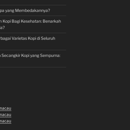
: Apa yang Membedakannya?
 Kopi Bagi Kesehatan: Benarkah
da?
bagai Varietas Kopi di Seluruh
 Secangkir Kopi yang Sempurna:
macau
macau
macau