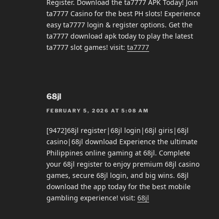
Register. Download the ta7777 APK Today! Join
ta7777 Casino for the best PH slots! Experience
easy ta7777 login & register options. Get the
ta7777 download apk today to play the latest
ta7777 slot games! visit:
ta7777
68jl
FEBRUARY 5, 2026 AT 5:08 AM
[9472]68jl register|68jl login|68jl giris|68jl
casino|68jl download Experience the ultimate
Philippines online gaming at 68jl. Complete
your 68jl register to enjoy premium 68jl casino
games, secure 68jl login, and big wins. 68jl
download the app today for the best mobile
gambling experience! visit:
68jl