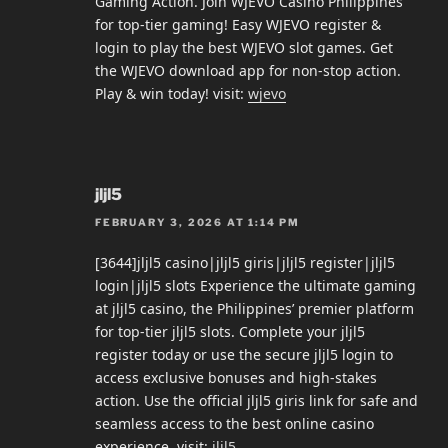
Gaming Action. Join WJEVO Casino Philippines
for top-tier gaming! Easy WJEVO register &
login to play the best WJEVO slot games. Get
the WJEVO download app for non-stop action.
Play & win today! visit:
wjevo
jljl5
FEBRUARY 3, 2026 AT 1:14 PM
[3644]jljl5 casino|jljl5 giris|jljl5 register|jljl5
login|jljl5 slots Experience the ultimate gaming
at jljl5 casino, the Philippines’ premier platform
for top-tier jljl5 slots. Complete your jljl5
register today or use the secure jljl5 login to
access exclusive bonuses and high-stakes
action. Use the official jljl5 giris link for safe and
seamless access to the best online casino
experience. visit:
jljl5