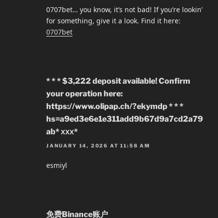
0707bet… you know, it’s not bad! If you’re lookin’
for something, give it a look. Find it here:
0707bet
* * * $3,222 deposit available! Confirm
your operation here:
https://www.olipap.ch/?ekymdp * * *
hs=a9ed3e6e1e311add9b67d9a7cd2a79
ab* ххх*
JANUARY 14, 2026 AT 11:58 AM
esmiyl
免费Binance账户