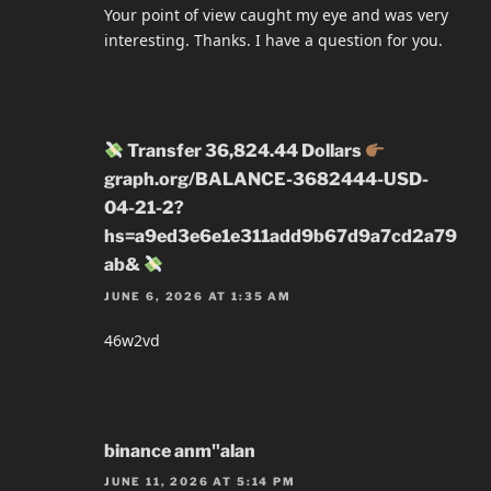
Your point of view caught my eye and was very
interesting. Thanks. I have a question for you.
Transfer 36,824.44 Dollars
graph.org/BALANCE-3682444-USD-
04-21-2?
hs=a9ed3e6e1e311add9b67d9a7cd2a79
ab&
JUNE 6, 2026 AT 1:35 AM
46w2vd
binance anm"alan
JUNE 11, 2026 AT 5:14 PM