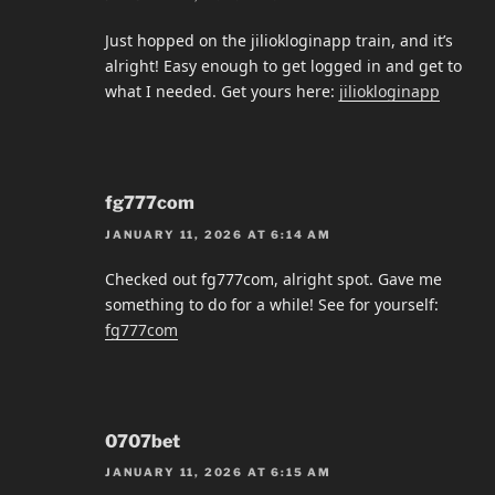
Just hopped on the jiliokloginapp train, and it’s
alright! Easy enough to get logged in and get to
what I needed. Get yours here:
jiliokloginapp
fg777com
JANUARY 11, 2026 AT 6:14 AM
Checked out fg777com, alright spot. Gave me
something to do for a while! See for yourself:
fg777com
0707bet
JANUARY 11, 2026 AT 6:15 AM