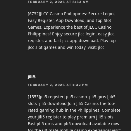
FEBRUARY 2, 2026 AT 8:33 AM
[6732]JLCC Casino Philippines: Secure Login,
Easy Register, App Download, and Top Slot
Games. Experience the best of JLCC Casino
Philippines! Enjoy secure jlcc login, easy jlcc
register, and fast jlcc app download. Play top
jlcc slot games and win today. visit:
jlcc
jili5
FEBRUARY 2, 2026 AT 1:32 PM
[1553]jili5 register|jili5 casino|jili5 giris|jili5
slots|jili5 download Join Jili5 Casino, the top-
rated gaming hub in the Philippines. Complete
your jili5 register to play premium jili5 slots.
Fast jili5 giris and jili5 download available now
for the ultimate mobile casino experience! visit: