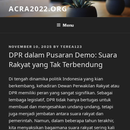
Skip
ACRA2022.ORG
to
content
Menu
POSTED
NOVEMBER 10, 2025
BY
TEREA123
ON
DPR dalam Pusaran Demo: Suara
Rakyat yang Tak Terbendung
Di tengah dinamika politik Indonesia yang kian
berkembang, kehadiran Dewan Perwakilan Rakyat atau
DPR memiliki peran yang sangat signifikan. Sebagai
lembaga legislatif, DPR tidak hanya bertugas untuk
membuat dan mengesahkan undang-undang, tetapi
juga menjadi jembatan antara suara rakyat dan
pemerintah. Namun, dalam beberapa tahun terakhir,
kita menyaksikan bagaimana suara rakyat sering kali