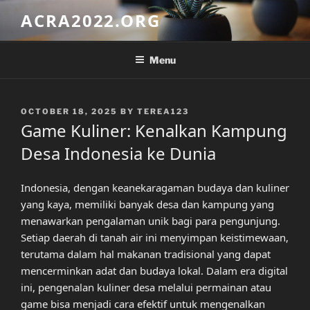
Skip
ACRA2022.ORG
to
content
Menu
POSTED
OCTOBER 18, 2025
BY
TEREA123
ON
Game Kuliner: Kenalkan Kampung
Desa Indonesia ke Dunia
Indonesia, dengan keanekaragaman budaya dan kuliner
yang kaya, memiliki banyak desa dan kampung yang
menawarkan pengalaman unik bagi para pengunjung.
Setiap daerah di tanah air ini menyimpan keistimewaan,
terutama dalam hal makanan tradisional yang dapat
mencerminkan adat dan budaya lokal. Dalam era digital
ini, pengenalan kuliner desa melalui permainan atau
game bisa menjadi cara efektif untuk mengenalkan