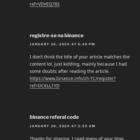
ref=VDVEQ78S
registre-se na binance
JANUARY 26, 2026 AT 6:45 PM
I don’t think the title of your article matches the
content lol. Just kidding, mainly because I had
some doubts after reading the article.
https://www.binance.info/zh-TC/register?
ref=DCKLL1YD
binance referal code
JANUARY 28, 2026 AT 2:55 AM
Thanks for sharing. I read many of your blog