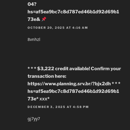
04?
hs=af5ea9bc7c8d787ed46b1d92d69b1
73e&
OCTOBER 20, 2025 AT 4:16 AM
8vnhzl
* * * $3,222 credit available! Confirm your
transaction here:
https://www.planning.srv.br/?bjx2dh * * *
hs=af5ea9bc7c8d787ed46b1d92d69b1
73e* ххх*
DECEMBER 3, 2025 AT 4:58 PM
gj7yy7