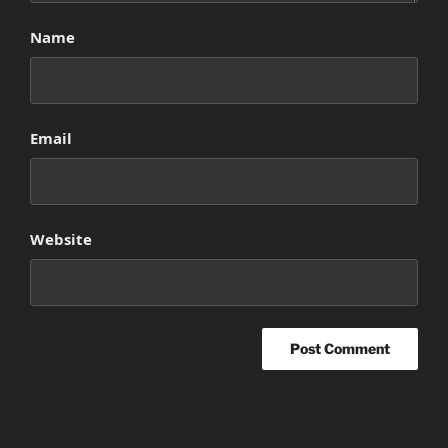
Name
Email
Website