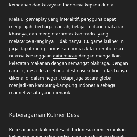
keindahan dan kekayaan Indonesia kepada dunia.
Melalui gameplay yang interaktif, pengguna dapat
menjelajahi berbagai daerah, belajar tentang makanan
khasnya, dan menginterpretasikan tradisi yang
melatarbelakanginya. Tidak hanya itu, game kuliner ini
juga dapat mempromosikan timnas kita, memberikan
nuansa kebanggaan
data macau
dengan mengaitkan
kelezatan makanan dengan semangat olahraga. Dengan
cara ini, desa-desa sebagai destinasi kuliner tidak hanya
dikenal di dalam negeri, tetapi juga secara global,
menjadikan kampung-kampung Indonesia sebagai
magnet wisata yang menarik.
Keberagaman Kuliner Desa
Keberagaman kuliner desa di Indonesia mencerminkan
kekayaan budaya dan tradisi yang ada di setiap daerah.