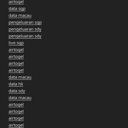
airtogel
data sgp
data macau
pengeluaran sgp
pengeluaran sdy
pengeluaran sdy
live sgp
airtogel
airtogel
airtogel
airtogel
data macau
data hk
data sdy
data macau
airtogel
airtogel
airtogel
airtogel