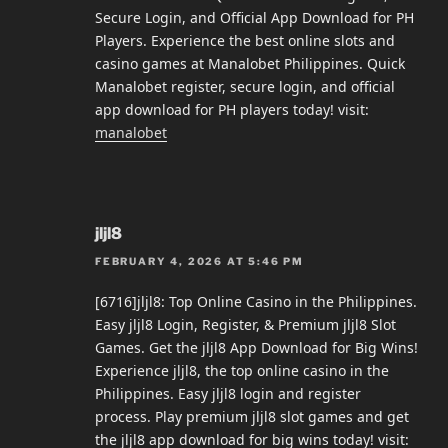
Secure Login, and Official App Download for PH
Players. Experience the best online slots and
casino games at Manalobet Philippines. Quick
Manalobet register, secure login, and official
app download for PH players today! visit:
manalobet
jljl8
FEBRUARY 4, 2026 AT 5:46 PM
[6716]jljl8: Top Online Casino in the Philippines.
Easy jljl8 Login, Register, & Premium jljl8 Slot
Games. Get the jljl8 App Download for Big Wins!
Experience jljl8, the top online casino in the
Philippines. Easy jljl8 login and register
process. Play premium jljl8 slot games and get
the jljl8 app download for big wins today! visit: