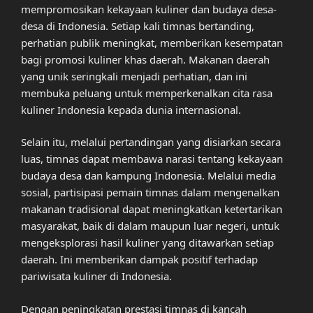
mempromosikan kekayaan kuliner dan budaya desa-
desa di Indonesia. Setiap kali timnas bertanding,
perhatian publik meningkat, memberikan kesempatan
bagi promosi kuliner khas daerah. Makanan daerah
yang unik seringkali menjadi perhatian, dan ini
membuka peluang untuk memperkenalkan cita rasa
kuliner Indonesia kepada dunia internasional.
Selain itu, melalui pertandingan yang disiarkan secara
luas, timnas dapat membawa narasi tentang kekayaan
budaya desa dan kampung Indonesia. Melalui media
sosial, partisipasi pemain timnas dalam mengenalkan
makanan tradisional dapat meningkatkan ketertarikan
masyarakat, baik di dalam maupun luar negeri, untuk
mengeksplorasi hasil kuliner yang ditawarkan setiap
daerah. Ini memberikan dampak positif terhadap
pariwisata kuliner di Indonesia.
Dengan peningkatan prestasi timnas di kancah