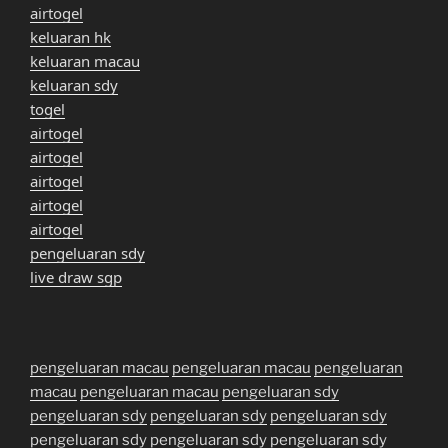
airtogel
keluaran hk
keluaran macau
keluaran sdy
togel
airtogel
airtogel
airtogel
airtogel
airtogel
pengeluaran sdy
live draw sgp
pengeluaran macau
pengeluaran macau
pengeluaran
macau
pengeluaran macau
pengeluaran sdy
pengeluaran sdy
pengeluaran sdy
pengeluaran sdy
pengeluaran sdy
pengeluaran sdy
pengeluaran sdy