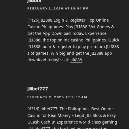
jili888
FEBRUARY 1, 2026 AT 10:04 PM
[1126]JILI888 Login & Register: Top Online
Casino Philippines. Play JILI888 Slot Games &
Get the App Download Today. Experience
JILI888, the top online casino Philippines. Quick
JILI888 login & register to play premium JILI888
slot games. Win big and get the JILI888 app
download today! visit:
jili888
jilibet777
FEBRUARY 2, 2026 AT 2:57 AM
[6316]Jilibet777: The Philippines’ Best Online
Casino for Real Money – Legit JILI Slots & Easy
GCash Cash In Experience world-class gaming
at Jilibet777, the best online casino in the