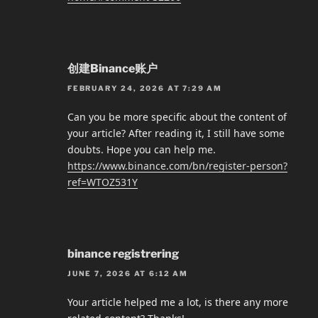
创建Binance账户
FEBRUARY 24, 2026 AT 7:29 AM
Can you be more specific about the content of
your article? After reading it, I still have some
doubts. Hope you can help me.
https://www.binance.com/bn/register-person?
ref=WTOZ531Y
binance registrering
JUNE 7, 2026 AT 6:12 AM
Your article helped me a lot, is there any more