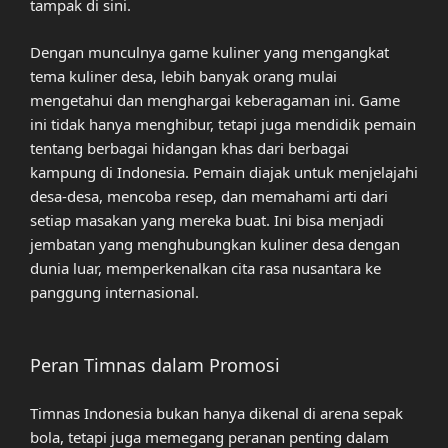
tampak di sini.
Dengan munculnya game kuliner yang mengangkat
tema kuliner desa, lebih banyak orang mulai
mengetahui dan menghargai keberagaman ini. Game
ini tidak hanya menghibur, tetapi juga mendidik pemain
tentang berbagai hidangan khas dari berbagai
kampung di Indonesia. Pemain diajak untuk menjelajahi
desa-desa, mencoba resep, dan memahami arti dari
setiap masakan yang mereka buat. Ini bisa menjadi
jembatan yang menghubungkan kuliner desa dengan
dunia luar, memperkenalkan cita rasa nusantara ke
panggung internasional.
Peran Timnas dalam Promosi
Timnas Indonesia bukan hanya dikenal di arena sepak
bola, tetapi juga memegang peranan penting dalam