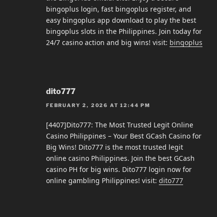
bingoplus login, fast bingoplus register, and
easy bingoplus app download to play the best
bingoplus slots in the Philippines. Join today for
24/7 casino action and big wins! visit:
bingoplus
dito777
FEBRUARY 2, 2026 AT 12:44 PM
[4407]Dito777: The Most Trusted Legit Online
Casino Philippines – Your Best GCash Casino for
Big Wins! Dito777 is the most trusted legit
online casino Philippines. Join the best GCash
casino PH for big wins. Dito777 login now for
online gambling Philippines! visit:
dito777