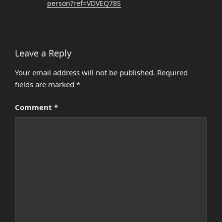
person?ref=VDVEQ78S
Leave a Reply
Your email address will not be published.
Required
fields are marked
*
Comment
*