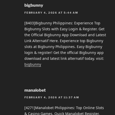
bigbunny
FEBRUARY 4, 2026 AT 5:44 AM
[8403]Bigbunny Philippines: Experience Top
Bigbunny Slots with Easy Login & Register. Get
the Official Bigbunny App Download and Latest
Link Alternatif Here. Experience top Bigbunny
slots at Bigbunny Philippines. Easy Bigbunny
login & register! Get the official Bigbunny app
download and latest link alternatif today. visit:
bigbunny
manalobet
FEBRUARY 4, 2026 AT 11:37 AM
[4271]Manalobet Philippines: Top Online Slots
& Casino Games. Quick Manalobet Register,