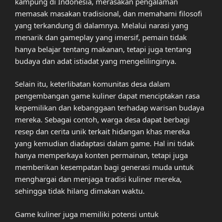
kampung di Indonesia, merasakan pengalaman
memasak masakan tradisional, dan memahami filosofi
yang terkandung di dalamnya. Melalui narasi yang
menarik dan gameplay yang imersif, pemain tidak
hanya belajar tentang makanan, tetapi juga tentang
budaya dan adat istiadat yang mengelilinginya.
Selain itu, keterlibatan komunitas desa dalam
pengembangan game kuliner dapat menciptakan rasa
kepemilikan dan kebanggaan terhadap warisan budaya
mereka. Sebagai contoh, warga desa dapat berbagi
resep dan cerita unik terkait hidangan khas mereka
yang kemudian diadaptasi dalam game. Hal ini tidak
hanya memperkaya konten permainan, tetapi juga
memberikan kesempatan bagi generasi muda untuk
menghargai dan menjaga tradisi kuliner mereka,
sehingga tidak hilang dimakan waktu.
Game kuliner juga memiliki potensi untuk