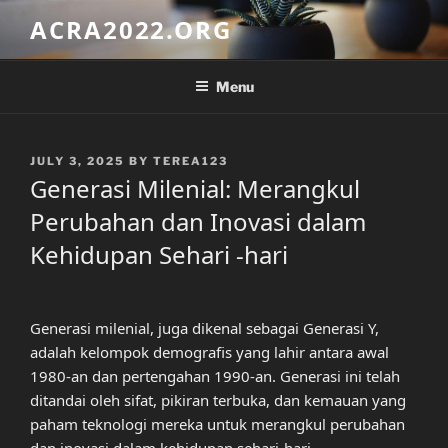
Skip
ACRA2022.ORG
to
content
Menu
POSTED
JULY 3, 2025
BY
TEREA123
ON
Generasi Milenial: Merangkul
Perubahan dan Inovasi dalam
Kehidupan Sehari -hari
Generasi milenial, juga dikenal sebagai Generasi Y,
adalah kelompok demografis yang lahir antara awal
1980-an dan pertengahan 1990-an. Generasi ini telah
ditandai oleh sifat, pikiran terbuka, dan kemauan yang
paham teknologi mereka untuk merangkul perubahan