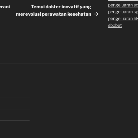
pengeluaran s
Post
erani
Temui dokter inovatif yang
pengeluaran s
a
merevolusi perawatan kesehatan
pengeluaran h
sbobet