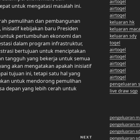
airtogel
cepat untuk mengatasi masalah ini.
airtogel
airtogel
e arah pemulihan dan pembangunan
keluaran hk
inisiatif kebijakan baru Presiden
keluaran mac
n untuk pertumbuhan ekonomi dan
keluaran sdy
togel
tasi dalam program infrastruktur,
airtogel
istrasi bertujuan untuk menciptakan
airtogel
dan tangguh yang bekerja untuk semua
airtogel
ang akan mengatakan apakah inisiatif
airtogel
ai tujuan ini, tetapi satu hal yang
airtogel
rlukan untuk mendorong pemulihan
pengeluaran 
a depan yang lebih cerah untuk
live draw sgp
pengeluaran 
pengeluaran 
pengeluaran s
NEXT
Next
pengeluaran s