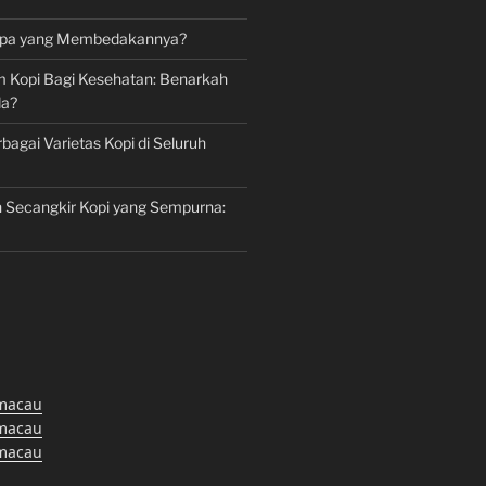
: Apa yang Membedakannya?
 Kopi Bagi Kesehatan: Benarkah
da?
bagai Varietas Kopi di Seluruh
 Secangkir Kopi yang Sempurna:
macau
macau
macau