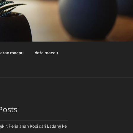
uaran macau
data macau
Posts
ngkir: Perjalanan Kopi dari Ladang ke