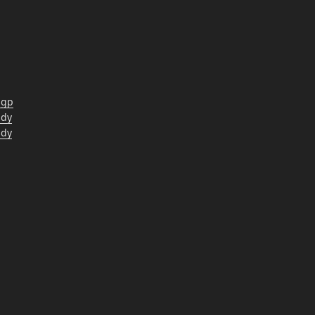
sgp
sdy
sdy