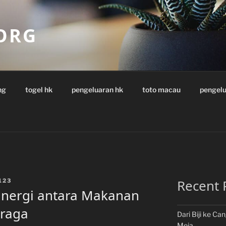
ORG
ng
togel hk
pengeluaran hk
toto macau
pengel
Recent 
123
inergi antara Makanan
hraga
Dari Biji ke Ca
Meja