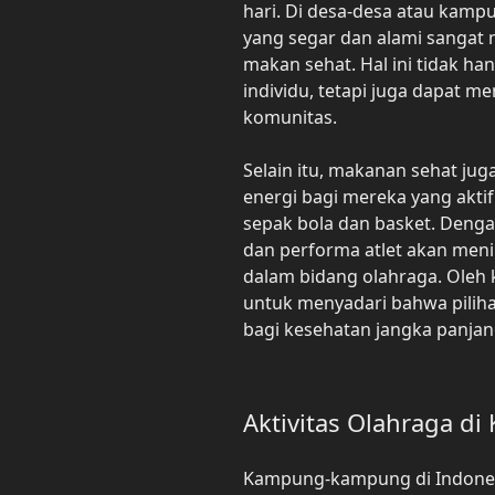
hari. Di desa-desa atau kam
yang segar dan alami sangat
makan sehat. Hal ini tidak ha
individu, tetapi juga dapat 
komunitas.
Selain itu, makanan sehat ju
energi bagi mereka yang aktif
sepak bola dan basket. Denga
dan performa atlet akan men
dalam bidang olahraga. Oleh k
untuk menyadari bahwa piliha
bagi kesehatan jangka panjan
Aktivitas Olahraga d
Kampung-kampung di Indonesi