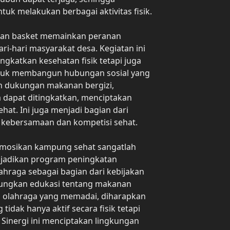
tuk melakukan berbagai aktivitas fisik.
 dan basket memainkan peranan
i-hari masyarakat desa. Kegiatan ini
katkan kesehatan fisik tetapi juga
uk membangun hubungan sosial yang
an dukungan makanan bergizi,
dapat ditingkatkan, menciptakan
ehat. Ini juga menjadi bagian dari
 kebersamaan dan kompetisi sehat.
romosikan kampung sehat sangatlah
njadikan program peningkatan
ahraga sebagai bagian dari kebijakan
ungkan edukasi tentang makanan
as olahraga yang memadai, diharapkan
tidak hanya aktif secara fisik tetapi
 Sinergi ini menciptakan lingkungan