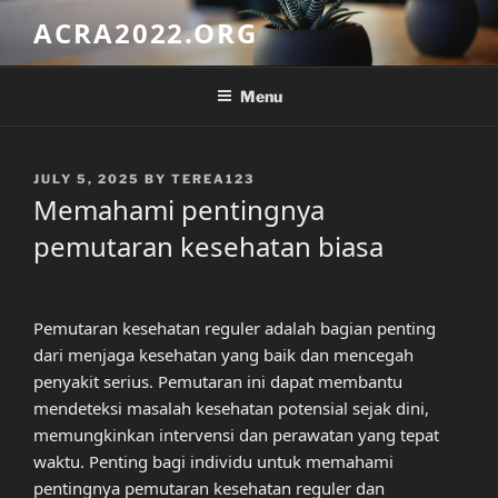
Skip
ACRA2022.ORG
to
content
Menu
POSTED
JULY 5, 2025
BY
TEREA123
ON
Memahami pentingnya
pemutaran kesehatan biasa
Pemutaran kesehatan reguler adalah bagian penting
dari menjaga kesehatan yang baik dan mencegah
penyakit serius. Pemutaran ini dapat membantu
mendeteksi masalah kesehatan potensial sejak dini,
memungkinkan intervensi dan perawatan yang tepat
waktu. Penting bagi individu untuk memahami
pentingnya pemutaran kesehatan reguler dan