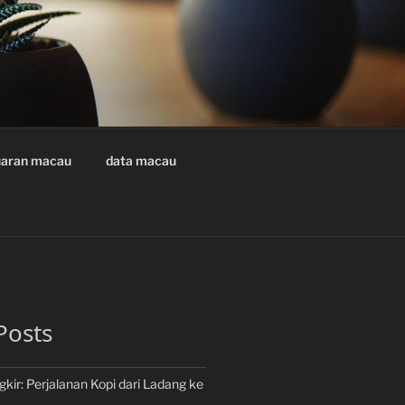
uaran macau
data macau
Posts
ngkir: Perjalanan Kopi dari Ladang ke