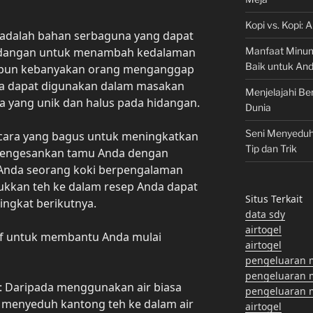
Kopi vs. Kopi
h, adalah bahan serbaguna yang dapat
Manfaat Minum
idangan untuk menambah kedalaman
Baik untuk An
kipun kebanyakan orang menganggap
ga dapat digunakan dalam masakan
Menjelajahi Ber
a yang unik dan halus pada hidangan.
Dunia
Seni Menyeduh
cara yang bagus untuk meningkatkan
Tip dan Trik
mengesankan tamu Anda dengan
ik Anda seorang koki berpengalaman
ukkan teh ke dalam resep Anda dapat
Situs Terkait
ngkat berikutnya.
data sdy
airtogel
tif untuk membantu Anda mulai
airtogel
pengeluaran 
pengeluaran 
: Daripada menggunakan air biasa
pengeluaran 
 menyeduh kantong teh ke dalam air
airtogel