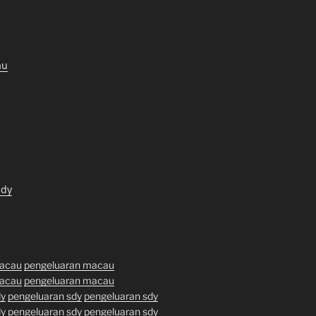
au
sdy
macau
pengeluaran macau
macau
pengeluaran macau
dy
pengeluaran sdy
pengeluaran sdy
dy
pengeluaran sdy
pengeluaran sdy