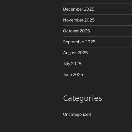
December 2025
November 2025
October 2025
September 2025
August 2025
July 2025
June 2025
Categories
Uncategorized