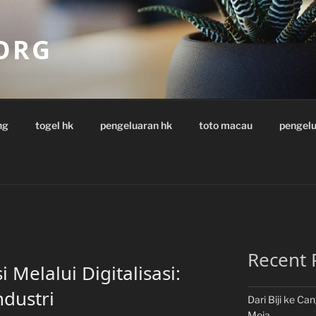
ORG
ng
togel hk
pengeluaran hk
toto macau
pengel
Recent 
Melalui Digitalisasi:
dustri
Dari Biji ke Ca
Meja