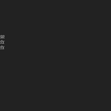
sgp
sdy
sdy