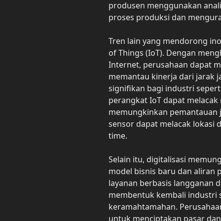
produsen menggunakan analit
proses produksi dan mengura
Tren lain yang mendorong inova
of Things (IoT). Dengan men
Internet, perusahaan dapat 
memantau kinerja dari jarak ja
signifikan bagi industri sepe
perangkat IoT dapat melacak 
memungkinkan pemantauan jara
sensor dapat melacak lokasi d
time.
Selain itu, digitalisasi mem
model bisnis baru dan aliran
layanan berbasis langganan 
membentuk kembali industri s
keramahtamahan. Perusahaan 
untuk menciptakan pasar da