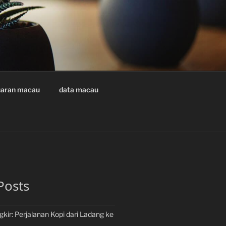
uaran macau
data macau
Posts
ngkir: Perjalanan Kopi dari Ladang ke