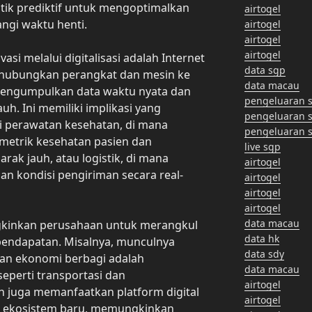
ik prediktif untuk mengoptimalkan
airtogel
ngi waktu henti.
airtogel
airtogel
airtogel
si melalui digitalisasi adalah Internet
data sgp
ghubungkan perangkat dan mesin ke
data macau
mengumpulkan data waktu nyata dan
pengeluaran 
uh. Ini memiliki implikasi yang
pengeluaran 
rti perawatan kesehatan, di mana
pengeluaran 
metrik kesehatan pasien dan
live sgp
k jauh, atau logistik, di mana
airtogel
an kondisi pengiriman secara real-
airtogel
airtogel
airtogel
data macau
ungkinkan perusahaan untuk merangkul
data hk
 pendapatan. Misalnya, munculnya
data sdy
dan ekonomi berbagi adalah
data macau
eperti transportasi dan
airtogel
juga memanfaatkan platform digital
airtogel
n ekosistem baru, memungkinkan