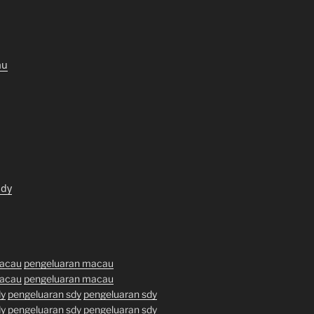
au
sdy
macau
pengeluaran macau
macau
pengeluaran macau
dy
pengeluaran sdy
pengeluaran sdy
dy
pengeluaran sdy
pengeluaran sdy