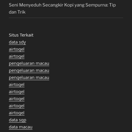
Seni Menyeduh Secangkir Kopi yang Sempurna: Tip
dan Trik
Situs Terkait
data sdy
airtogel
airtogel
pengeluaran macau
pengeluaran macau
pengeluaran macau
airtogel
airtogel
airtogel
airtogel
airtogel
data sgp
data macau