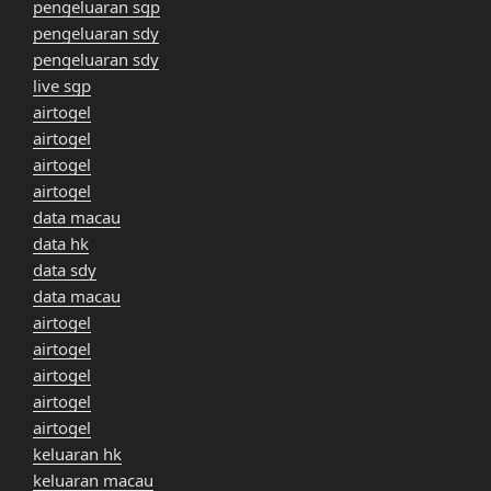
pengeluaran sgp
pengeluaran sdy
pengeluaran sdy
live sgp
airtogel
airtogel
airtogel
airtogel
data macau
data hk
data sdy
data macau
airtogel
airtogel
airtogel
airtogel
airtogel
keluaran hk
keluaran macau