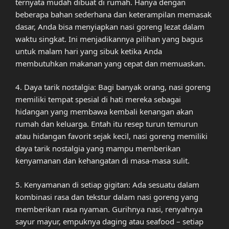
ternyata mudah dibuat di rumah. Hanya dengan
beberapa bahan sederhana dan keterampilan memasak
dasar, Anda bisa menyiapkan nasi goreng lezat dalam
waktu singkat. Ini menjadikannya pilihan yang bagus
untuk malam hari yang sibuk ketika Anda
membutuhkan makanan yang cepat dan memuaskan.
4. Daya tarik nostalgia: Bagi banyak orang, nasi goreng
memiliki tempat spesial di hati mereka sebagai
hidangan yang membawa kembali kenangan akan
rumah dan keluarga. Entah itu resep turun temurun
atau hidangan favorit sejak kecil, nasi goreng memiliki
daya tarik nostalgia yang mampu memberikan
kenyamanan dan kehangatan di masa-masa sulit.
5. Kenyamanan di setiap gigitan: Ada sesuatu dalam
kombinasi rasa dan tekstur dalam nasi goreng yang
memberikan rasa nyaman. Gurihnya nasi, renyahnya
sayur mayur, empuknya daging atau seafood – setiap