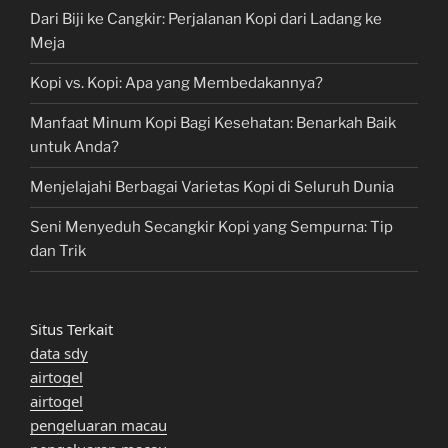
Dari Biji ke Cangkir: Perjalanan Kopi dari Ladang ke
Meja
Kopi vs. Kopi: Apa yang Membedakannya?
Manfaat Minum Kopi Bagi Kesehatan: Benarkah Baik
untuk Anda?
Menjelajahi Berbagai Varietas Kopi di Seluruh Dunia
Seni Menyeduh Secangkir Kopi yang Sempurna: Tip
dan Trik
Situs Terkait
data sdy
airtogel
airtogel
pengeluaran macau