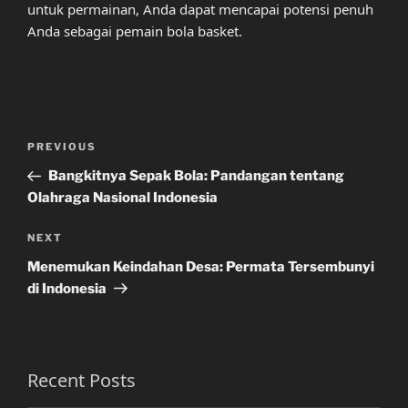
untuk permainan, Anda dapat mencapai potensi penuh
Anda sebagai pemain bola basket.
Post
Previous
PREVIOUS
navigation
Post
Bangkitnya Sepak Bola: Pandangan tentang
Olahraga Nasional Indonesia
Next
NEXT
Post
Menemukan Keindahan Desa: Permata Tersembunyi
di Indonesia
Recent Posts