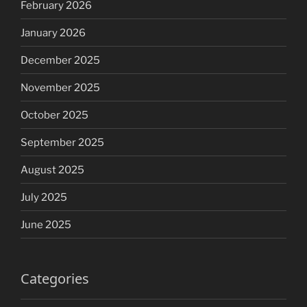
February 2026
January 2026
December 2025
November 2025
October 2025
September 2025
August 2025
July 2025
June 2025
Categories