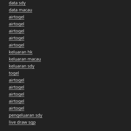
data sdy
data macau
airtogel
airtogel
airtogel
airtogel
airtogel
keluaran hk
keluaran macau
keluaran sdy
togel
airtogel
airtogel
airtogel
airtogel
airtogel
pengeluaran sdy
live draw sgp