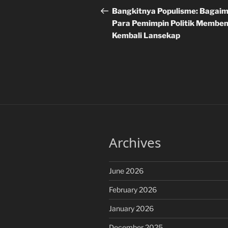
navigation
Post
Bangkitnya Populisme: Bagai
Para Pemimpin Politik Membe
Kembali Lansekap
Archives
June 2026
February 2026
January 2026
December 2025