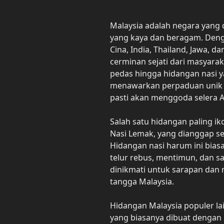
Malaysia adalah negara yang 
yang kaya dan beragam. Den
Cina, India, Thailand, Jawa, 
cerminan sejati dari masyaraka
pedas hingga hidangan nasi 
menawarkan perpaduan unik 
pasti akan menggoda selera 
Salah satu hidangan paling i
Nasi Lemak, yang dianggap se
Hidangan nasi harum ini biasa
telur rebus, mentimun, dan s
dinikmati untuk sarapan dan
tangga Malaysia.
Hidangan Malaysia populer la
yang biasanya dibuat dengan b