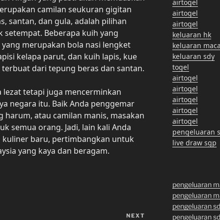
airtogel
merupakan camilan seukuran gigitan
airtogel
, santan, dan gula, adalah pilihan
airtogel
k setempat. Beberapa kuih yang
keluaran hk
 yang merupakan bola nasi lengket
keluaran mac
pisi kelapa parut, dan kuih lapis, kue
keluaran sdy
togel
 terbuat dari tepung beras dan santan.
airtogel
airtogel
 lezat tetapi juga mencerminkan
airtogel
a negara itu. Baik Anda penggemar
airtogel
ng harum, atau camilan manis, masakan
airtogel
uk semua orang. Jadi, lain kali Anda
pengeluaran 
n kuliner baru, pertimbangkan untuk
live draw sgp
ysia yang kaya dan beragam.
pengeluaran 
pengeluaran 
pengeluaran s
NEXT
Next
pengeluaran s