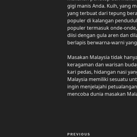
gigi manis Anda. Kuih, yang 
yang terbuat dari tepung beras
populer di kalangan pendudu
populer termasuk onde-onde,
diisi dengan gula aren dan dila
berlapis berwarna-warni yang
Masakan Malaysia tidak hanya
keragaman dan warisan buday
kari pedas, hidangan nasi ya
Malaysia memiliki sesuatu unt
ingin menjelajahi petualanga
mencoba dunia masakan Mala
Post
Previous
PREVIOUS