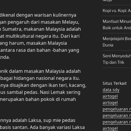
Kopi vs. Kopi
dikenal dengan warisan kulinernya
Manfaat Minum
gan pengaruh dari masakan Melayu,
Baik untuk An
dan Sumatra, makanan Malaysia adalah
t multikultural negara itu. Dari kari
Menjelajahi Ber
yang harum, masakan Malaysia
Dunia
antara rasa dan bahan -bahan yang
Seni Menyeduh
Anda.
Tip dan Trik
konik dalam masakan Malaysia adalah
bagai hidangan nasional negara itu.
Situs Terkait
nya disajikan dengan ikan teri, kacang,
data sdy
aus sambal pedas. Nasi Lemak sering
airtogel
 merupakan bahan pokok di rumah
airtogel
pengeluaran 
pengeluaran 
innya adalah Laksa, sup mie pedas
pengeluaran 
asis santan. Ada banyak variasi Laksa
airtogel