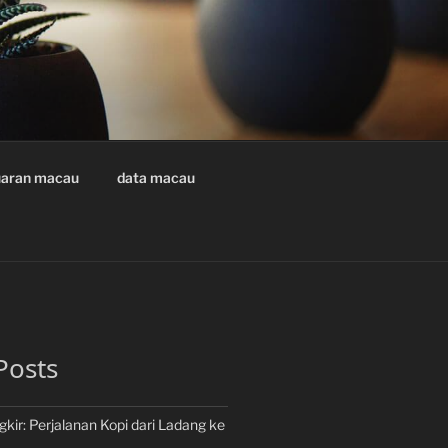
uaran macau
data macau
Posts
ngkir: Perjalanan Kopi dari Ladang ke