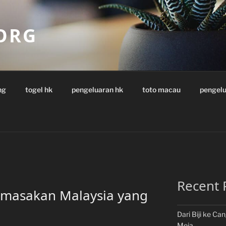
ORG
ng
togel hk
pengeluaran hk
toto macau
pengel
Recent 
 masakan Malaysia yang
m
Dari Biji ke Ca
Meja