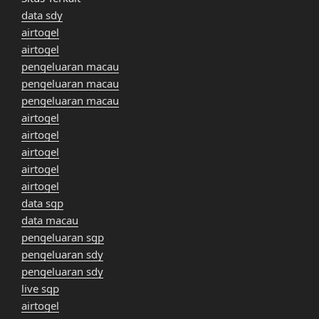
data sdy
airtogel
airtogel
pengeluaran macau
pengeluaran macau
pengeluaran macau
airtogel
airtogel
airtogel
airtogel
airtogel
data sgp
data macau
pengeluaran sgp
pengeluaran sdy
pengeluaran sdy
live sgp
airtogel