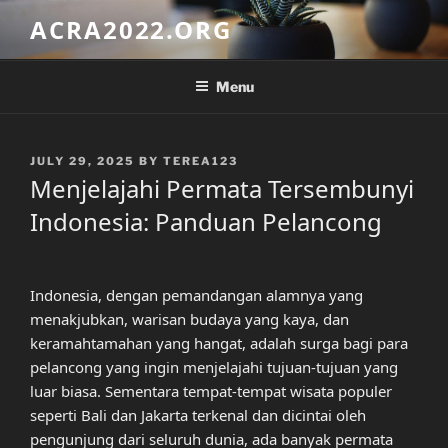
Skip
ACRA2022.ORG
to
content
Menu
POSTED
JULY 29, 2025
BY
TEREA123
ON
Menjelajahi Permata Tersembunyi
Indonesia: Panduan Pelancong
Indonesia, dengan pemandangan alamnya yang
menakjubkan, warisan budaya yang kaya, dan
keramahtamahan yang hangat, adalah surga bagi para
pelancong yang ingin menjelajahi tujuan-tujuan yang
luar biasa. Sementara tempat-tempat wisata populer
seperti Bali dan Jakarta terkenal dan dicintai oleh
pengunjung dari seluruh dunia, ada banyak permata