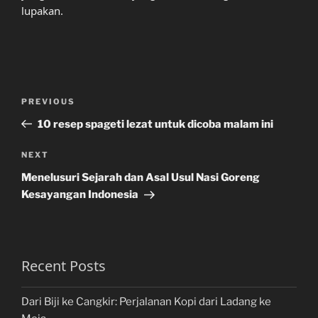
lupakan.
Post
Previous
PREVIOUS
navigation
Post
10 resep spageti lezat untuk dicoba malam ini
Next
NEXT
Post
Menelusuri Sejarah dan Asal Usul Nasi Goreng
Kesayangan Indonesia
Recent Posts
Dari Biji ke Cangkir: Perjalanan Kopi dari Ladang ke