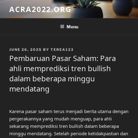
Skip
ACRA2022.ORG
to
content
Menu
POSTED
JUNE 26, 2025
BY
TEREA123
ON
Pembaruan Pasar Saham: Para
ahli memprediksi tren bullish
dalam beberapa minggu
mendatang
Karena pasar saham terus menjadi berita utama dengan
pergerakannya yang mudah menguap, para ahli
sekarang memprediksi tren bullish dalam beberapa
minggu mendatang. Setelah periode ketidakpastian dan