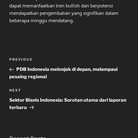
dapat memanfaatkan tren bullish dan berpotensi
mendapatkan pengembalian yang signifikan dalam
beberapa minggu mendatang.
Post
Previous
PREVIOUS
navigation
Post
PDB Indonesia melonjak di depan, melampaui
pesaing regional
Next
NEXT
Post
Sektor Bisnis Indonesia: Sorotan utama dari laporan
terbaru