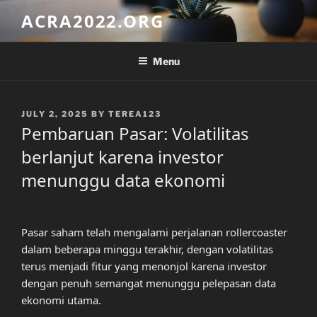
Skip
ACRA2022.ORG
to
content
Menu
POSTED
JULY 2, 2025
BY
TEREA123
ON
Pembaruan Pasar: Volatilitas
berlanjut karena investor
menunggu data ekonomi
Pasar saham telah mengalami perjalanan rollercoaster
dalam beberapa minggu terakhir, dengan volatilitas
terus menjadi fitur yang menonjol karena investor
dengan penuh semangat menunggu pelepasan data
ekonomi utama.