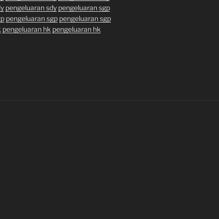
dy
pengeluaran sdy
pengeluaran sgp
gp
pengeluaran sgp
pengeluaran sgp
k
pengeluaran hk
pengeluaran hk