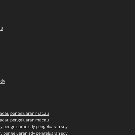
au
sdy
macau
pengeluaran macau
macau
pengeluaran macau
dy
pengeluaran sdy
pengeluaran sdy
dy
pengeluaran sdy
pengeluaran sdy