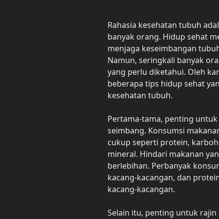
Rahasia kesehatan tubuh adala
banyak orang. Hidup sehat m
menjaga keseimbangan tubuh 
Namun, seringkali banyak oran
yang perlu diketahui. Oleh kar
beberapa tips hidup sehat ya
kesehatan tubuh.
Pertama-tama, penting untuk
seimbang. Konsumsi makanan
cukup seperti protein, karbohi
mineral. Hindari makanan yan
berlebihan. Perbanyak konsums
kacang-kacangan, dan protein
kacang-kacangan.
Selain itu, penting untuk raji