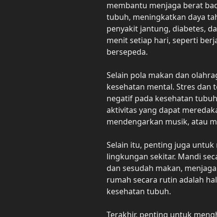
membantu menjaga berat bad
tubuh, meningkatkan daya ta
penyakit jantung, diabetes, d
menit setiap hari, seperti berj
bersepeda.
Selain pola makan dan olahra
kesehatan mental. Stres dan 
negatif pada kesehatan tubuh
aktivitas yang dapat meredaka
mendengarkan musik, atau me
Selain itu, penting juga unt
lingkungan sekitar. Mandi sec
dan sesudah makan, menjaga 
rumah secara rutin adalah ha
kesehatan tubuh.
Terakhir, penting untuk meng