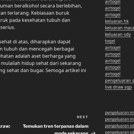
airtogel
man beralkohol secara berlebihan,
airtogel
n terlarang. Kebiasaan buruk
airtogel
ruk pada kesehatan tubuh dan
keluaran hk
serius.
keluaran mac
keluaran sdy
togel
sehat di atas, diharapkan dapat
airtogel
n tubuh dan mencegah berbagai
airtogel
ehatan adalah aset berharga yang
airtogel
, mulailah hidup sehat dari sekarang
airtogel
 sehat dan bugar. Semoga artikel ini
airtogel
pengeluaran 
live draw sgp
pengeluaran 
NEXT
Next
pengeluaran 
Post
pengeluaran s
kraw:
Temukan tren terpanas dalam
pengeluaran s
mode sekarang