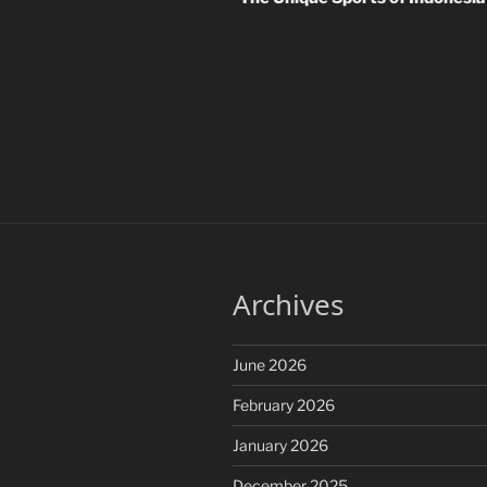
Archives
June 2026
February 2026
January 2026
December 2025