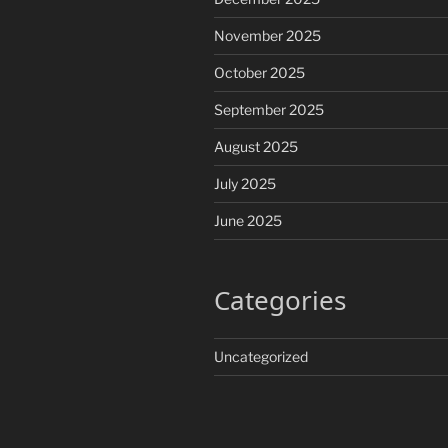
November 2025
October 2025
September 2025
August 2025
July 2025
June 2025
Categories
Uncategorized