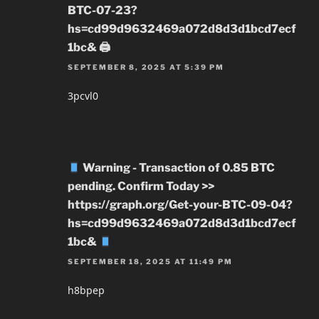
BTC-07-23?
hs=cd99d9632469a072d8d3d1bcd7ecf
1bc& 🖨
SEPTEMBER 8, 2025 AT 5:39 PM
3pcvl0
Warning - Transaction of 0.85 BTC
pending. Confirm Today >>
https://graph.org/Get-your-BTC-09-04?
hs=cd99d9632469a072d8d3d1bcd7ecf
1bc&
SEPTEMBER 18, 2025 AT 11:49 PM
h8bpep