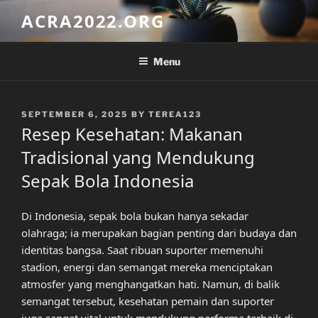
Skip
ACRA2022.ORG
to
content
Menu
POSTED
SEPTEMBER 6, 2025
BY
TEREA123
ON
Resep Kesehatan: Makanan
Tradisional yang Mendukung
Sepak Bola Indonesia
Di Indonesia, sepak bola bukan hanya sekadar
olahraga; ia merupakan bagian penting dari budaya dan
identitas bangsa. Saat ribuan suporter memenuhi
stadion, energi dan semangat mereka menciptakan
atmosfer yang menghangatkan hati. Namun, di balik
semangat tersebut, kesehatan pemain dan suporter