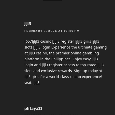
jljl3
FEBRUARY 3, 2026 AT 10:40 PM
[657]jljl3 casino|jljl3 register|jljl3 giris|jljl3
slots|jljl3 login Experience the ultimate gaming
at jljl3 casino, the premier online gambling
platform in the Philippines. Enjoy easy jljl3
login and jljl3 register access to top-rated jljl3
slots and exclusive rewards. Sign up today at
jljl3 giris for a world-class casino experience!
visit:
jljl3
phtaya11