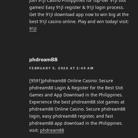
Join 91jl Casino Philippines for top-tier 91jl slot
games! Easy 91jl register & 91jl login process.
Get the 91jl download app now to win big at the
best 91jl casino online. Play and win today! visit:
91jl
phdream88
FEBRUARY 5, 2026 AT 2:49 AM
[9591]phdream88 Online Casino: Secure
phdream88 Login & Register for the Best Slot
Games and App Download in the Philippines.
Experience the best phdream88 slot games at
phdream88 Online Casino. Secure phdream88
login, easy phdream88 register, and fast
phdream88 app download in the Philippines.
visit:
phdream88