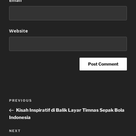
Email
Website
Post
Previous
PREVIOUS
navigation
Post
Kisah Inspiratif di Balik Layar Timnas Sepak Bola
Indonesia
Next
NEXT