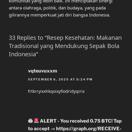
komunitas yang lebih baik. Ini menciptakan sinergi
antara olahraga, politik, dan budaya, yang pada
gilirannya memperkuat jati diri bangsa Indonesia.
33 Replies to “Resep Kesehatan: Makanan
Tradisional yang Mendukung Sepak Bola
Indonesia”
vqteuvuxxm
SEPTEMBER 6, 2025 AT 5:24 PM
frtkrryixxhkqoixyfiodridyqirix
🖨
ALERT - You received 0.75 BTC! Tap
to accept → https://graph.org/RECEIVE-