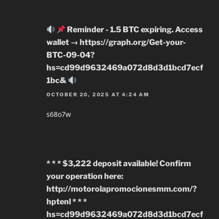
Reminder - 1.5 BTC expiring. Access
wallet → https://graph.org/Get-your-
BTC-09-04?
hs=cd99d9632469a072d8d3d1bcd7ecf
1bc&
OCTOBER 20, 2025 AT 4:24 AM
s68o7w
* * * $3,222 deposit available! Confirm
your operation here:
http://motorolapromocionesmm.com/?
hptenl * * *
hs=cd99d9632469a072d8d3d1bcd7ecf