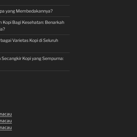
: Apa yang Membedakannya?
 Kopi Bagi Kesehatan: Benarkah
da?
bagai Varietas Kopi di Seluruh
 Secangkir Kopi yang Sempurna:
macau
macau
macau