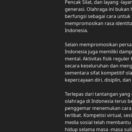
Pencak Silat, dan layang -lay
generasi. Olahraga ini bukan h
berfungsi sebagai cara untuk
mempromosikan rasa identita
Indonesia.
Selain mempromosikan persat
Indonesia juga memiliki dampa
mental. Aktivitas fisik regule
secara keseluruhan dan mengu
sementara sifat kompetitif
kepercayaan diri, disiplin, da
Terlepas dari tantangan yang
olahraga di Indonesia terus 
penggemar menemukan cara k
terlibat. Kompetisi virtual, s
media sosial telah membantu
hidup selama masa -masa sulit