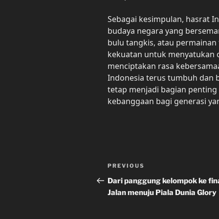
Sebagai kesimpulan, hasrat I
budaya negara yang bersemang
bulu tangkis, atau permainan 
kekuatan untuk menyatukan 
menciptakan rasa kebersamaan
Indonesia terus tumbuh dan
tetap menjadi bagian penting
kebanggaan bagi generasi ya
Post
Previous
PREVIOUS
navigation
Post
Dari panggung kelompok ke fina
Jalan menuju Piala Dunia Glory