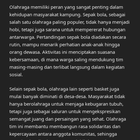
Olahraga memiliki peran yang sangat penting dalam
kehidupan masyarakat kampung. Sepak bola, sebagai
salah satu olahraga paling populer, tidak hanya menjadi
hobi, tetapi juga sarana untuk mempererat hubungan
antarwarga. Pertandingan sepak bola diadakan secara
rutin, mampu menarik perhatian anak-anak hingga
orang dewasa. Aktivitas ini menciptakan suasana
kebersamaan, di mana warga saling mendukung tim
masing-masing dan terlibat langsung dalam kegiatan
sosial.
Selain sepak bola, olahraga lain seperti basket juga
mulai banyak diminati di desa-desa. Masyarakat tidak
hanya berolahraga untuk menjaga kebugaran tubuh,
tetapi juga sebagai saluran untuk mengekspresikan
semangat juang dan persaingan yang sehat. Olahraga
tim ini membantu membangun rasa solidaritas dan
kepercayaan antara anggota komunitas, sehingga