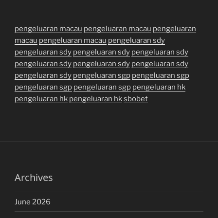
pengeluaran macau
pengeluaran macau
pengeluaran
macau
pengeluaran macau
pengeluaran sdy
pengeluaran sdy
pengeluaran sdy
pengeluaran sdy
pengeluaran sdy
pengeluaran sdy
pengeluaran sdy
pengeluaran sdy
pengeluaran sgp
pengeluaran sgp
pengeluaran sgp
pengeluaran sgp
pengeluaran hk
pengeluaran hk
pengeluaran hk
sbobet
Archives
June 2026