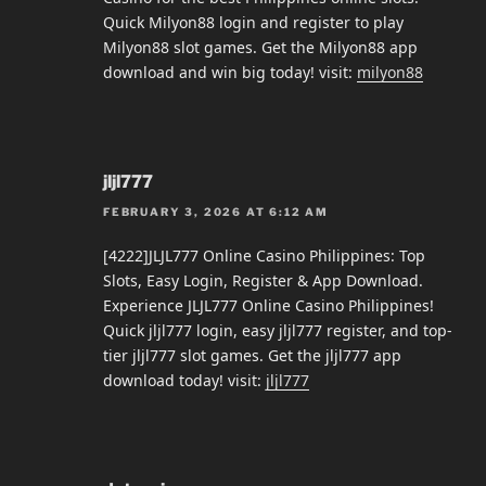
Quick Milyon88 login and register to play
Milyon88 slot games. Get the Milyon88 app
download and win big today! visit:
milyon88
jljl777
FEBRUARY 3, 2026 AT 6:12 AM
[4222]JLJL777 Online Casino Philippines: Top
Slots, Easy Login, Register & App Download.
Experience JLJL777 Online Casino Philippines!
Quick jljl777 login, easy jljl777 register, and top-
tier jljl777 slot games. Get the jljl777 app
download today! visit:
jljl777