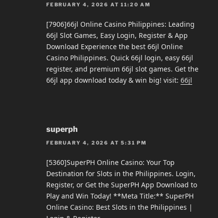
FEBRUARY 4, 2026 AT 11:20 AM
[7906]66jl Online Casino Philippines: Leading
66jl Slot Games, Easy Login, Register & App
Download Experience the best 66jl Online
Casino Philippines. Quick 66jl login, easy 66jl
register, and premium 66jl slot games. Get the
66jl app download today & win big! visit:
66jl
superph
FEBRUARY 4, 2026 AT 5:31 PM
[5360]SuperPH Online Casino: Your Top
Destination for Slots in the Philippines. Login,
Register, or Get the SuperPH App Download to
Play and Win Today! **Meta Title:** SuperPH
Online Casino: Best Slots in the Philippines |