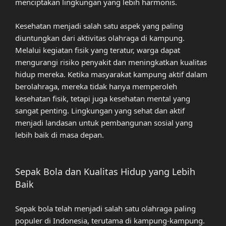
menciptakan lingkungan yang lebih harmonis.
Kesehatan menjadi salah satu aspek yang paling
diuntungkan dari aktivitas olahraga di kampung.
Melalui kegiatan fisik yang teratur, warga dapat
mengurangi risiko penyakit dan meningkatkan kualitas
hidup mereka. Ketika masyarakat kampung aktif dalam
berolahraga, mereka tidak hanya memperoleh
kesehatan fisik, tetapi juga kesehatan mental yang
sangat penting. Lingkungan yang sehat dan aktif
menjadi landasan untuk pembangunan sosial yang
lebih baik di masa depan.
Sepak Bola dan Kualitas Hidup yang Lebih
Baik
Sepak bola telah menjadi salah satu olahraga paling
populer di Indonesia, terutama di kampung-kampung.