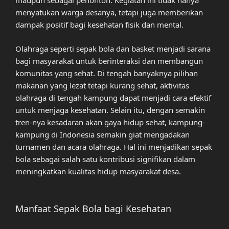
maupun sebagai penonton. Kegiatan ini tidak hanya
menyatukan warga desanya, tetapi juga memberikan
dampak positif bagi kesehatan fisik dan mental.
Olahraga seperti sepak bola dan basket menjadi sarana
bagi masyarakat untuk berinteraksi dan membangun
komunitas yang sehat. Di tengah banyaknya pilihan
makanan yang lezat tetapi kurang sehat, aktivitas
olahraga di tengah kampung dapat menjadi cara efektif
untuk menjaga kesehatan. Selain itu, dengan semakin
tren-nya kesadaran akan gaya hidup sehat, kampung-
kampung di Indonesia semakin giat mengadakan
turnamen dan acara olahraga. Hal ini menjadikan sepak
bola sebagai salah satu kontribusi signifikan dalam
meningkatkan kualitas hidup masyarakat desa.
Manfaat Sepak Bola bagi Kesehatan