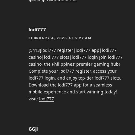
lodi777
FEBRUARY 4, 2026 AT 5:27 AM
[5413]lodi777 register|lodi777 app|lodi777
casino|lodi777 slots|lodi777 login Join lodi777
casino, the Philippines’ premier gaming hub!
Complete your lodi777 register, access your
lodi777 login, and enjoy top-tier lodi777 slots.
Download the lodi777 app for a seamless
mobile experience and start winning today!
visit:
lodi777
66jl