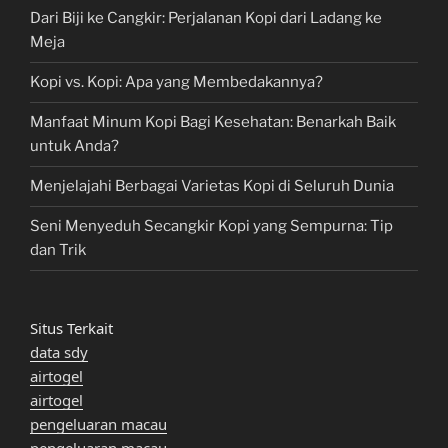
Dari Biji ke Cangkir: Perjalanan Kopi dari Ladang ke
Meja
Kopi vs. Kopi: Apa yang Membedakannya?
Manfaat Minum Kopi Bagi Kesehatan: Benarkah Baik
untuk Anda?
Menjelajahi Berbagai Varietas Kopi di Seluruh Dunia
Seni Menyeduh Secangkir Kopi yang Sempurna: Tip
dan Trik
Situs Terkait
data sdy
airtogel
airtogel
pengeluaran macau
pengeluaran macau