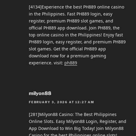
[4134]Experience the best PH889 online casino
in the Philippines. Fast PH889 login, easy
register, premium PH889 slot games, and
official PH889 app download. Join PH889, the
top online casino in the Philippines! Enjoy fast
PH889 login, easy register, and premium PH889
slot games. Get the official PH889 app
download now for a premium gaming
experience. visit:
ph889
milyon88
FEBRUARY 3, 2026 AT 12:27 AM
[281]Milyon88 Casino: The Best Philippines
Online Slots. Easy Milyon88 Login, Register, and
App Download to Win Big Today! Join Milyon88
Casino for the best Philippines online slots!