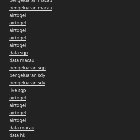
pengeluaran macau
airtogel
airtogel
airtogel
airtogel
airtogel
data sgp
data macau
pengeluaran sgp
pengeluaran sdy
pengeluaran sdy
live sgp
airtogel
airtogel
airtogel
airtogel
data macau
data hk