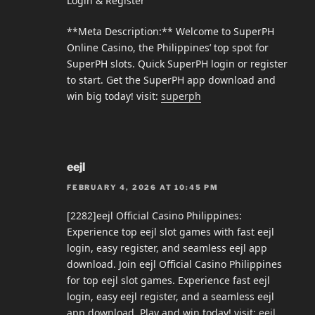
Login & Register
**Meta Description:** Welcome to SuperPH
Online Casino, the Philippines’ top spot for
SuperPH slots. Quick SuperPH login or register
to start. Get the SuperPH app download and
win big today! visit:
superph
eejl
FEBRUARY 4, 2026 AT 10:45 PM
[2282]eejl Official Casino Philippines:
Experience top eejl slot games with fast eejl
login, easy register, and seamless eejl app
download. Join eejl Official Casino Philippines
for top eejl slot games. Experience fast eejl
login, easy eejl register, and a seamless eejl
app download. Play and win today! visit:
eejl