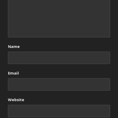
Name
Email
Website