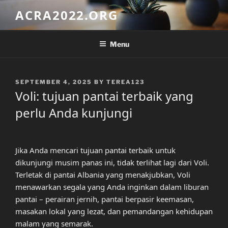
Skip
ACRA2022.ORG
to
content
Menu
POSTED
SEPTEMBER 4, 2025
BY
TEREA123
ON
Voli: tujuan pantai terbaik yang
perlu Anda kunjungi
Jika Anda mencari tujuan pantai terbaik untuk
dikunjungi musim panas ini, tidak terlihat lagi dari Voli.
Terletak di pantai Albania yang menakjubkan, Voli
menawarkan segala yang Anda inginkan dalam liburan
pantai – perairan jernih, pantai berpasir keemasan,
masakan lokal yang lezat, dan pemandangan kehidupan
malam yang semarak.