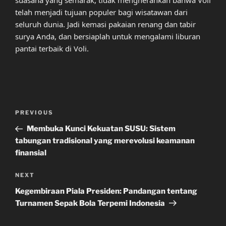
telah menjadi tujuan populer bagi wisatawan dari
seluruh dunia. Jadi kemasi pakaian renang dan tabir
surya Anda, dan bersiaplah untuk mengalami liburan
pantai terbaik di Voli.
Post
Previous
PREVIOUS
navigation
Post
Membuka Kunci Kekuatan SUSU: Sistem
tabungan tradisional yang merevolusi keamanan
finansial
Next
NEXT
Post
Kegembiraan Piala Presiden: Pandangan tentang
Turnamen Sepak Bola Terpemi Indonesia