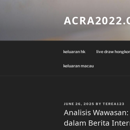
Skip
to
ACRA2022.
content
keluaran hk
live draw hongko
keluaran macau
POSTED
JUNE 26, 2025
BY
TEREA123
ON
Analisis Wawasan
dalam Berita Inter