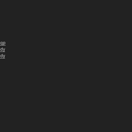
sgp
sdy
sdy