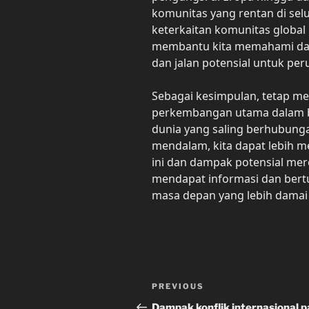
komunitas yang rentan di selu
keterkaitan komunitas global 
membantu kita memahami da
dan jalan potensial untuk per
Sebagai kesimpulan, tetap me
perkembangan utama dalam ber
dunia yang saling berhubungan
mendalam, kita dapat lebih
ini dan dampak potensial mer
mendapat informasi dan bert
masa depan yang lebih dama
Post
Previous
PREVIOUS
navigation
Post
Dampak konflik internasional 