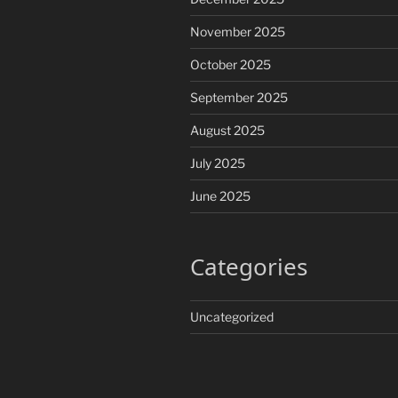
November 2025
October 2025
September 2025
August 2025
July 2025
June 2025
Categories
Uncategorized