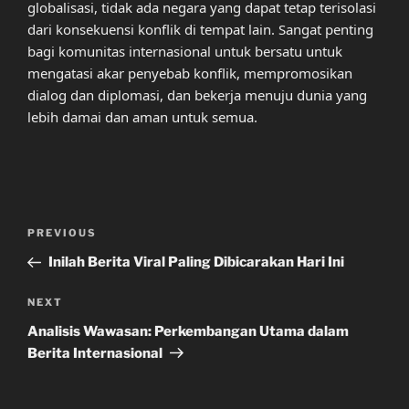
globalisasi, tidak ada negara yang dapat tetap terisolasi
dari konsekuensi konflik di tempat lain. Sangat penting
bagi komunitas internasional untuk bersatu untuk
mengatasi akar penyebab konflik, mempromosikan
dialog dan diplomasi, dan bekerja menuju dunia yang
lebih damai dan aman untuk semua.
Post
Previous
PREVIOUS
navigation
Post
Inilah Berita Viral Paling Dibicarakan Hari Ini
Next
NEXT
Post
Analisis Wawasan: Perkembangan Utama dalam
Berita Internasional