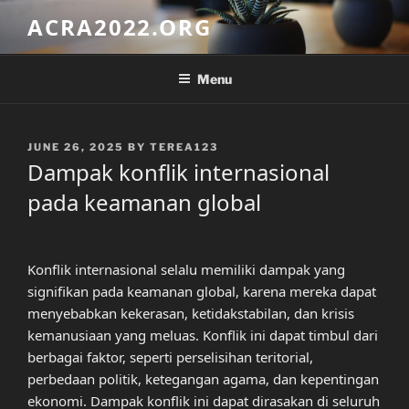
Skip
ACRA2022.ORG
to
content
Menu
POSTED
JUNE 26, 2025
BY
TEREA123
ON
Dampak konflik internasional
pada keamanan global
Konflik internasional selalu memiliki dampak yang
signifikan pada keamanan global, karena mereka dapat
menyebabkan kekerasan, ketidakstabilan, dan krisis
kemanusiaan yang meluas. Konflik ini dapat timbul dari
berbagai faktor, seperti perselisihan teritorial,
perbedaan politik, ketegangan agama, dan kepentingan
ekonomi. Dampak konflik ini dapat dirasakan di seluruh