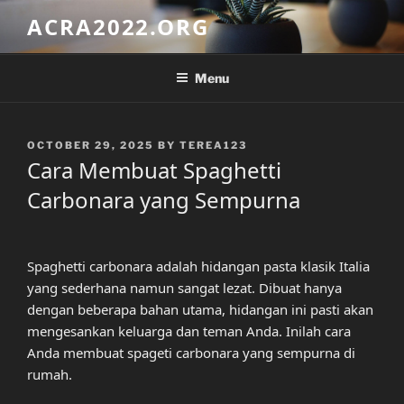
Skip
ACRA2022.ORG
to
content
Menu
POSTED
OCTOBER 29, 2025
BY
TEREA123
ON
Cara Membuat Spaghetti
Carbonara yang Sempurna
Spaghetti carbonara adalah hidangan pasta klasik Italia
yang sederhana namun sangat lezat. Dibuat hanya
dengan beberapa bahan utama, hidangan ini pasti akan
mengesankan keluarga dan teman Anda. Inilah cara
Anda membuat spageti carbonara yang sempurna di
rumah.