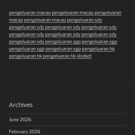
pengeluaran macau
pengeluaran macau
pengeluaran
macau
pengeluaran macau
pengeluaran sdy
pengeluaran sdy
pengeluaran sdy
pengeluaran sdy
pengeluaran sdy
pengeluaran sdy
pengeluaran sdy
pengeluaran sdy
pengeluaran sgp
pengeluaran sgp
pengeluaran sgp
pengeluaran sgp
pengeluaran hk
pengeluaran hk
pengeluaran hk
sbobet
Archives
June 2026
February 2026