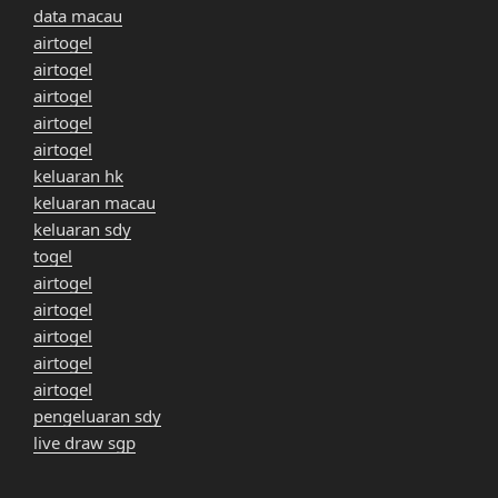
data macau
airtogel
airtogel
airtogel
airtogel
airtogel
keluaran hk
keluaran macau
keluaran sdy
togel
airtogel
airtogel
airtogel
airtogel
airtogel
pengeluaran sdy
live draw sgp