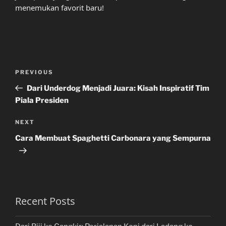
menemukan favorit baru!
Post
Previous
PREVIOUS
navigation
Post
Dari Underdog Menjadi Juara: Kisah Inspiratif Tim
Piala Presiden
Next
NEXT
Post
Cara Membuat Spaghetti Carbonara yang Sempurna
Recent Posts