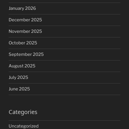
January 2026
December 2025
November 2025
October 2025
September 2025
August 2025
July 2025
June 2025
Categories
Uncategorized