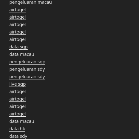
pengeluaran macau
airtogel
airtogel
airtogel
airtogel
airtogel
data sgp
data macau
pengeluaran sgp
pengeluaran sdy
pengeluaran sdy
live sgp
airtogel
airtogel
airtogel
airtogel
data macau
data hk
data sdy