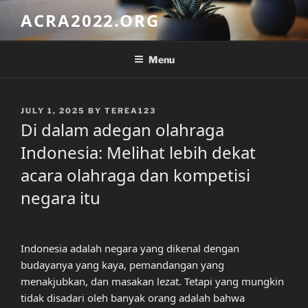
Skip
ACRA2022.ORG
to
content
Menu
POSTED
JULY 1, 2025
BY
TEREA123
ON
Di dalam adegan olahraga
Indonesia: Melihat lebih dekat
acara olahraga dan kompetisi
negara itu
Indonesia adalah negara yang dikenal dengan
budayanya yang kaya, pemandangan yang
menakjubkan, dan masakan lezat. Tetapi yang mungkin
tidak disadari oleh banyak orang adalah bahwa