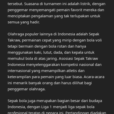
tersebut. Suasana di turnamen ini adalah listrik, dengan
penggemar menyemangati pemain favorit mereka dan
menciptakan pengalaman yang tak terlupakan untuk
semua yang hadir.
Olahraga populer lainnya di Indonesia adalah Sepak
Takraw, permainan cepat yang mirip dengan bola voli
tetapi bermain dengan bola rotan dan hanya
menggunakan kaki, lutut, dada, dan kepala untuk
memukul bola di atas jaring. Asosiasi Sepak Takraw
Indonesia menyelenggarakan kompetisi nasional dan
internasional yang menampilkan atletis dan
keterampilan para pemain yang luar biasa. Acara-acara
ini menarik banyak orang dan harus dilihat bagi
penggemar olahraga.
Sepak bola juga merupakan bagian besar dari budaya
Indonesia, dengan Liga 1 menjadi liga sepak bola
profesional teratas di negara ini. Pertandingan diadakan