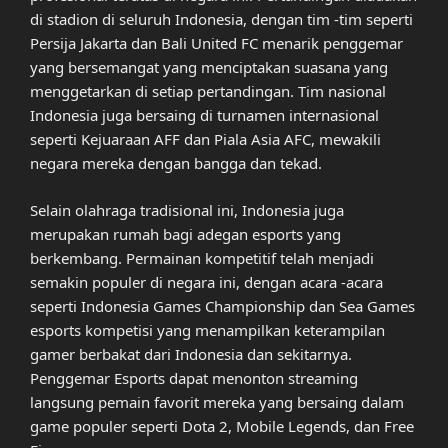
di stadion di seluruh Indonesia, dengan tim -tim seperti
Persija Jakarta dan Bali United FC menarik penggemar
yang bersemangat yang menciptakan suasana yang
menggetarkan di setiap pertandingan. Tim nasional
Indonesia juga bersaing di turnamen internasional
seperti Kejuaraan AFF dan Piala Asia AFC, mewakili
negara mereka dengan bangga dan tekad.
Selain olahraga tradisional ini, Indonesia juga
merupakan rumah bagi adegan esports yang
berkembang. Permainan kompetitif telah menjadi
semakin populer di negara ini, dengan acara -acara
seperti Indonesia Games Championship dan Sea Games
esports kompetisi yang menampilkan keterampilan
gamer berbakat dari Indonesia dan sekitarnya.
Penggemar Esports dapat menonton streaming
langsung pemain favorit mereka yang bersaing dalam
game populer seperti Dota 2, Mobile Legends, dan Free