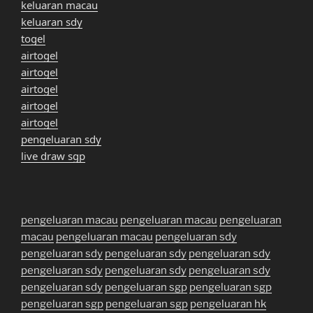
keluaran macau
keluaran sdy
togel
airtogel
airtogel
airtogel
airtogel
airtogel
pengeluaran sdy
live draw sgp
pengeluaran macau
pengeluaran macau
pengeluaran
macau
pengeluaran macau
pengeluaran sdy
pengeluaran sdy
pengeluaran sdy
pengeluaran sdy
pengeluaran sdy
pengeluaran sdy
pengeluaran sdy
pengeluaran sdy
pengeluaran sgp
pengeluaran sgp
pengeluaran sgp
pengeluaran sgp
pengeluaran hk