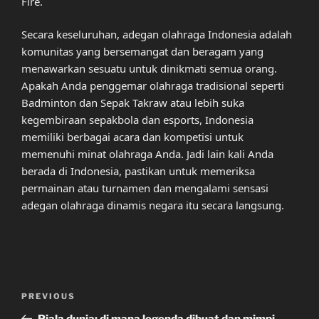
Fire.
Secara keseluruhan, adegan olahraga Indonesia adalah
komunitas yang bersemangat dan beragam yang
menawarkan sesuatu untuk dinikmati semua orang.
Apakah Anda penggemar olahraga tradisional seperti
Badminton dan Sepak Takraw atau lebih suka
kegembiraan sepakbola dan esports, Indonesia
memiliki berbagai acara dan kompetisi untuk
memenuhi minat olahraga Anda. Jadi lain kali Anda
berada di Indonesia, pastikan untuk memeriksa
permainan atau turnamen dan mengalami sensasi
adegan olahraga dinamis negara itu secara langsung.
Post
Previous
PREVIOUS
navigation
Post
Piala dunia: di mana legenda dibuat dan mimpi