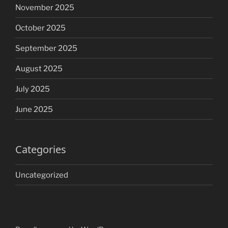
November 2025
October 2025
September 2025
August 2025
July 2025
June 2025
Categories
Uncategorized