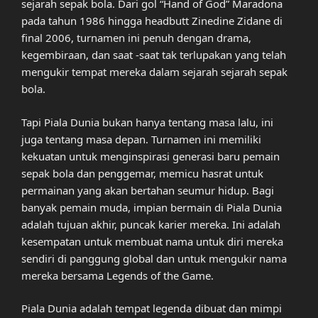
sejarah sepak bola. Dari gol “Hand of God” Maradona
pada tahun 1986 hingga headbutt Zinedine Zidane di
final 2006, turnamen ini penuh dengan drama,
kegembiraan, dan saat -saat tak terlupakan yang telah
mengukir tempat mereka dalam sejarah sejarah sepak
bola.
Tapi Piala Dunia bukan hanya tentang masa lalu, ini
juga tentang masa depan. Turnamen ini memiliki
kekuatan untuk menginspirasi generasi baru pemain
sepak bola dan penggemar, memicu hasrat untuk
permainan yang akan bertahan seumur hidup. Bagi
banyak pemain muda, impian bermain di Piala Dunia
adalah tujuan akhir, puncak karier mereka. Ini adalah
kesempatan untuk membuat nama untuk diri mereka
sendiri di panggung global dan untuk mengukir nama
mereka bersama Legends of the Game.
Piala Dunia adalah tempat legenda dibuat dan mimpi