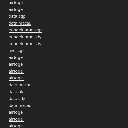
airtogel
airtogel
data sgp
data macau
pengeluaran sgp
pengeluaran sdy
pengeluaran sdy
live sgp
airtogel
airtogel
airtogel
airtogel
data macau
data hk
data sdy
data macau
airtogel
airtogel
airtogel