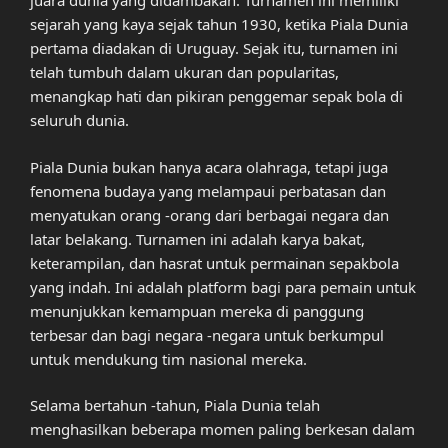
juara dunia yang didambakan. Turnamen ini memiliki
sejarah yang kaya sejak tahun 1930, ketika Piala Dunia
pertama diadakan di Uruguay. Sejak itu, turnamen ini
telah tumbuh dalam ukuran dan popularitas,
menangkap hati dan pikiran penggemar sepak bola di
seluruh dunia.
Piala Dunia bukan hanya acara olahraga, tetapi juga
fenomena budaya yang melampaui perbatasan dan
menyatukan orang -orang dari berbagai negara dan
latar belakang. Turnamen ini adalah karya bakat,
keterampilan, dan hasrat untuk permainan sepakbola
yang indah. Ini adalah platform bagi para pemain untuk
menunjukkan kemampuan mereka di panggung
terbesar dan bagi negara -negara untuk berkumpul
untuk mendukung tim nasional mereka.
Selama bertahun -tahun, Piala Dunia telah
menghasilkan beberapa momen paling berkesan dalam