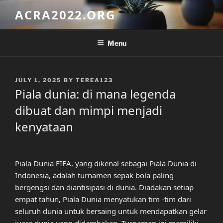
Skip
ACRA2022.ORG
to
content
Menu
POSTED
JULY 1, 2025
BY
TEREA123
ON
Piala dunia: di mana legenda
dibuat dan mimpi menjadi
kenyataan
Piala Dunia FIFA, yang dikenal sebagai Piala Dunia di
Indonesia, adalah turnamen sepak bola paling
bergengsi dan diantisipasi di dunia. Diadakan setiap
empat tahun, Piala Dunia menyatukan tim -tim dari
seluruh dunia untuk bersaing untuk mendapatkan gelar