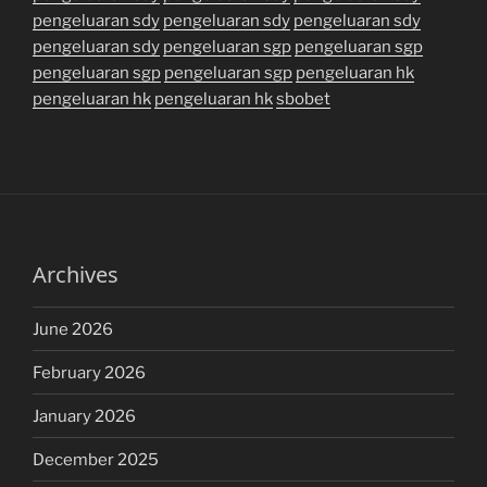
pengeluaran sdy
pengeluaran sdy
pengeluaran sdy
pengeluaran sdy
pengeluaran sgp
pengeluaran sgp
pengeluaran sgp
pengeluaran sgp
pengeluaran hk
pengeluaran hk
pengeluaran hk
sbobet
Archives
June 2026
February 2026
January 2026
December 2025