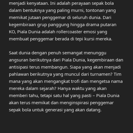
menjadi kenyataan. Ini adalah perayaan sepak bola
dalam bentuknya yang paling murni, tontonan yang
memikat jutaan penggemar di seluruh dunia. Dari
kegembiraan grup panggung hingga drama putaran
KO, Piala Dunia adalah rollercoaster emosi yang
membuat penggemar berada di tepi kursi mereka.
Saat dunia dengan penuh semangat menunggu
angsuran berikutnya dari Piala Dunia, kegembiraan dan
antisipasi terus membangun. Siapa yang akan menjadi
pahlawan berikutnya yang muncul dari turnamen? Tim
mana yang akan mengangkat trofi dan mengetsa nama
mereka dalam sejarah? Hanya waktu yang akan
memberi tahu, tetapi satu hal yang pasti – Piala Dunia
akan terus memikat dan menginspirasi penggemar
sepak bola untuk generasi yang akan datang.