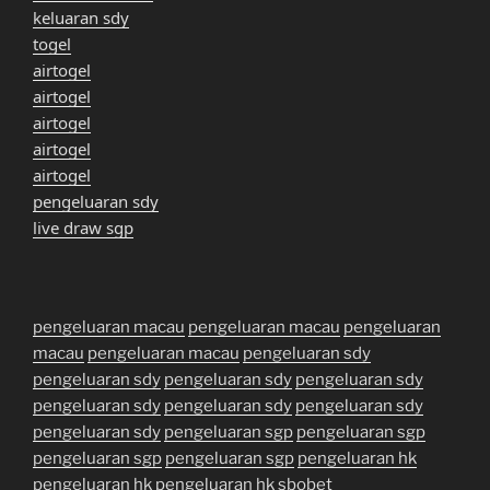
keluaran sdy
togel
airtogel
airtogel
airtogel
airtogel
airtogel
pengeluaran sdy
live draw sgp
pengeluaran macau
pengeluaran macau
pengeluaran
macau
pengeluaran macau
pengeluaran sdy
pengeluaran sdy
pengeluaran sdy
pengeluaran sdy
pengeluaran sdy
pengeluaran sdy
pengeluaran sdy
pengeluaran sdy
pengeluaran sgp
pengeluaran sgp
pengeluaran sgp
pengeluaran sgp
pengeluaran hk
pengeluaran hk
pengeluaran hk
sbobet