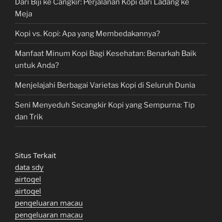
Dari Biji ke Cangkir: Perjalanan Kopi dari Ladang ke
Meja
Kopi vs. Kopi: Apa yang Membedakannya?
Manfaat Minum Kopi Bagi Kesehatan: Benarkah Baik
untuk Anda?
Menjelajahi Berbagai Varietas Kopi di Seluruh Dunia
Seni Menyeduh Secangkir Kopi yang Sempurna: Tip
dan Trik
Situs Terkait
data sdy
airtogel
airtogel
pengeluaran macau
pengeluaran macau