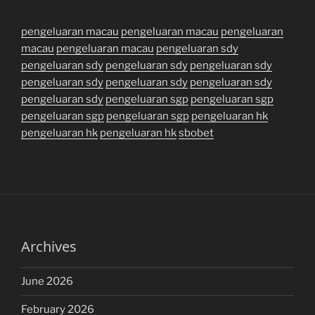
pengeluaran macau
pengeluaran macau
pengeluaran
macau
pengeluaran macau
pengeluaran sdy
pengeluaran sdy
pengeluaran sdy
pengeluaran sdy
pengeluaran sdy
pengeluaran sdy
pengeluaran sdy
pengeluaran sdy
pengeluaran sgp
pengeluaran sgp
pengeluaran sgp
pengeluaran sgp
pengeluaran hk
pengeluaran hk
pengeluaran hk
sbobet
Archives
June 2026
February 2026