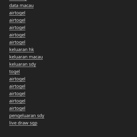
data macau
airtogel
airtogel
airtogel
airtogel
airtogel
keluaran hk
keluaran macau
keluaran sdy
togel
airtogel
airtogel
airtogel
airtogel
airtogel
pengeluaran sdy
live draw sgp