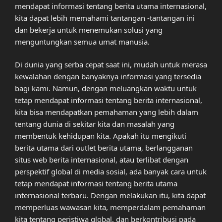
mendapat informasi tentang berita utama internasional,
kita dapat lebih memahami tantangan -tantangan ini
dan bekerja untuk menemukan solusi yang
menguntungkan semua umat manusia.
Di dunia yang serba cepat saat ini, mudah untuk merasa
kewalahan dengan banyaknya informasi yang tersedia
bagi kami. Namun, dengan meluangkan waktu untuk
tetap mendapat informasi tentang berita internasional,
kita bisa mendapatkan pemahaman yang lebih dalam
tentang dunia di sekitar kita dan masalah yang
membentuk kehidupan kita. Apakah itu mengikuti
berita utama dari outlet berita utama, berlangganan
situs web berita internasional, atau terlibat dengan
perspektif global di media sosial, ada banyak cara untuk
tetap mendapat informasi tentang berita utama
internasional terbaru. Dengan melakukan itu, kita dapat
memperluas wawasan kita, memperdalam pemahaman
kita tentang peristiwa global, dan berkontribusi pada