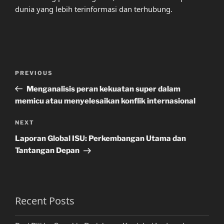
dunia yang lebih terinformasi dan terhubung.
Post
Previous
PREVIOUS
navigation
Post
Menganalisis peran kekuatan super dalam
memicu atau menyelesaikan konflik internasional
Next
NEXT
Post
Laporan Global ISU: Perkembangan Utama dan
Tantangan Depan
Recent Posts