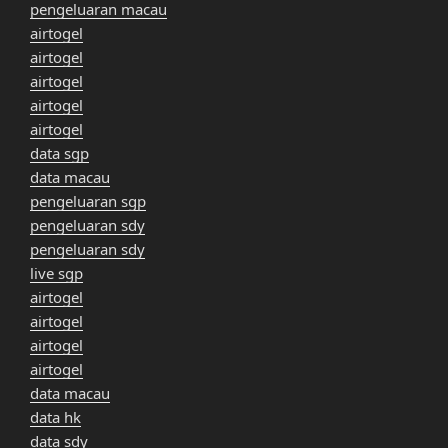
pengeluaran macau
airtogel
airtogel
airtogel
airtogel
airtogel
data sgp
data macau
pengeluaran sgp
pengeluaran sdy
pengeluaran sdy
live sgp
airtogel
airtogel
airtogel
airtogel
data macau
data hk
data sdy