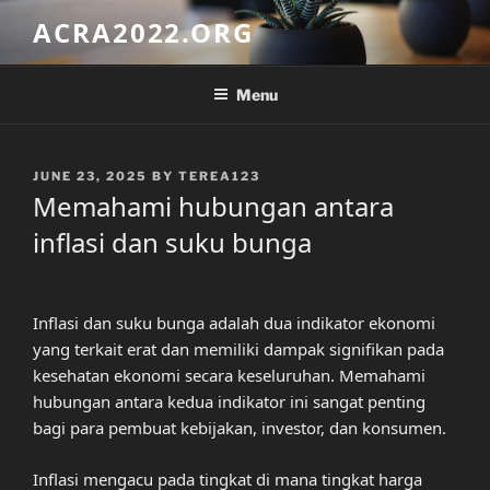
Skip
ACRA2022.ORG
to
content
Menu
POSTED
JUNE 23, 2025
BY
TEREA123
ON
Memahami hubungan antara
inflasi dan suku bunga
Inflasi dan suku bunga adalah dua indikator ekonomi
yang terkait erat dan memiliki dampak signifikan pada
kesehatan ekonomi secara keseluruhan. Memahami
hubungan antara kedua indikator ini sangat penting
bagi para pembuat kebijakan, investor, dan konsumen.
Inflasi mengacu pada tingkat di mana tingkat harga