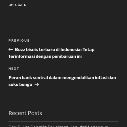
berubah.
Post
Previous
PREVIOUS
navigation
Post
Buzz bisnis terbaru di Indonesia: Tetap
terinformasi dengan pembaruan ini
Next
NEXT
Post
Peran bank sentral dalam mengendalikan inflasi dan
suku bunga
Recent Posts