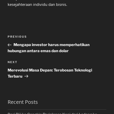
kesejahteraan individu dan bisnis.
Post
Previous
PREVIOUS
navigation
Post
Mengapa investor harus memperhatikan
hubungan antara emas dan dolar
Next
NEXT
Post
Merevolusi Masa Depan: Terobosan Teknologi
Terbaru
Recent Posts