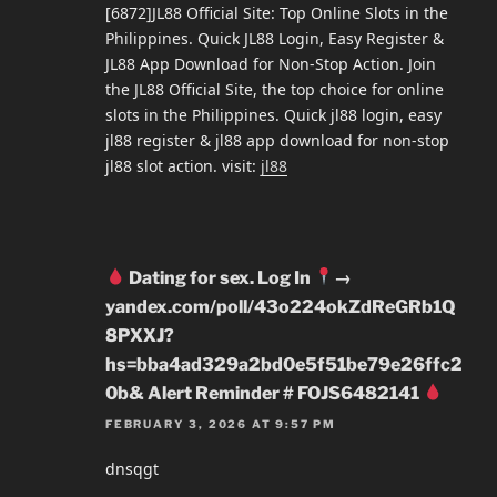
[6872]JL88 Official Site: Top Online Slots in the
Philippines. Quick JL88 Login, Easy Register &
JL88 App Download for Non-Stop Action. Join
the JL88 Official Site, the top choice for online
slots in the Philippines. Quick jl88 login, easy
jl88 register & jl88 app download for non-stop
jl88 slot action. visit:
jl88
Dating for sex. Log In
→
yandex.com/poll/43o224okZdReGRb1Q
8PXXJ?
hs=bba4ad329a2bd0e5f51be79e26ffc2
0b& Alert Reminder # FOJS6482141
FEBRUARY 3, 2026 AT 9:57 PM
dnsqgt