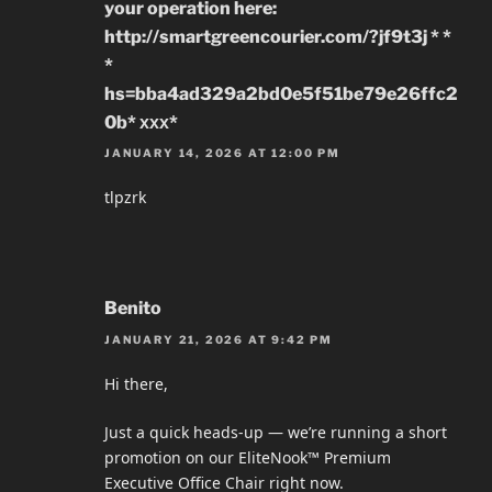
your operation here:
http://smartgreencourier.com/?jf9t3j * *
*
hs=bba4ad329a2bd0e5f51be79e26ffc2
0b* ххх*
JANUARY 14, 2026 AT 12:00 PM
tlpzrk
Benito
JANUARY 21, 2026 AT 9:42 PM
Hi there,
Just a quick heads-up — we’re running a short
promotion on our EliteNook™ Premium
Executive Office Chair right now.