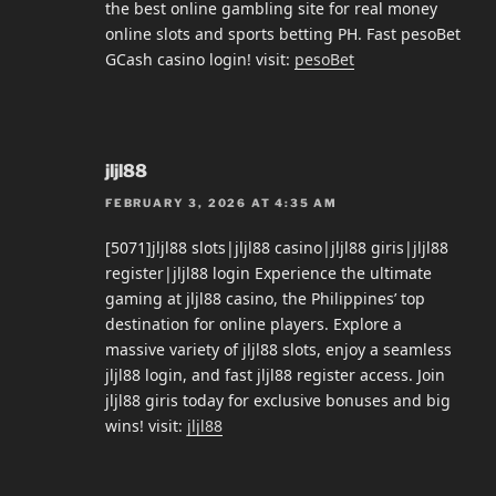
the best online gambling site for real money
online slots and sports betting PH. Fast pesoBet
GCash casino login! visit:
pesoBet
jljl88
FEBRUARY 3, 2026 AT 4:35 AM
[5071]jljl88 slots|jljl88 casino|jljl88 giris|jljl88
register|jljl88 login Experience the ultimate
gaming at jljl88 casino, the Philippines’ top
destination for online players. Explore a
massive variety of jljl88 slots, enjoy a seamless
jljl88 login, and fast jljl88 register access. Join
jljl88 giris today for exclusive bonuses and big
wins! visit:
jljl88