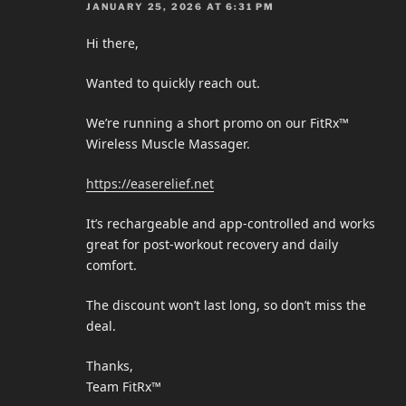
JANUARY 25, 2026 AT 6:31 PM
Hi there,
Wanted to quickly reach out.
We’re running a short promo on our FitRx™
Wireless Muscle Massager.
https://easerelief.net
It’s rechargeable and app-controlled and works
great for post-workout recovery and daily
comfort.
The discount won’t last long, so don’t miss the
deal.
Thanks,
Team FitRx™