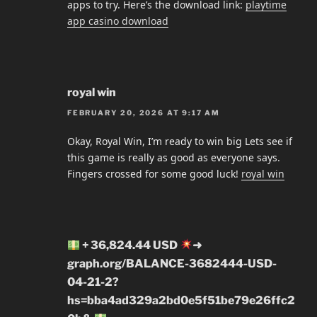
apps to try. Here’s the download link:
playtime
app casino download
royal win
FEBRUARY 20, 2026 AT 9:17 AM
Okay, Royal Win, I’m ready to win big Lets see if
this game is really as good as everyone says.
Fingers crossed for some good luck!
royal win
+ 36,824.44 USD
➜
graph.org/BALANCE-3682444-USD-
04-21-2?
hs=bba4ad329a2bd0e5f51be79e26ffc2