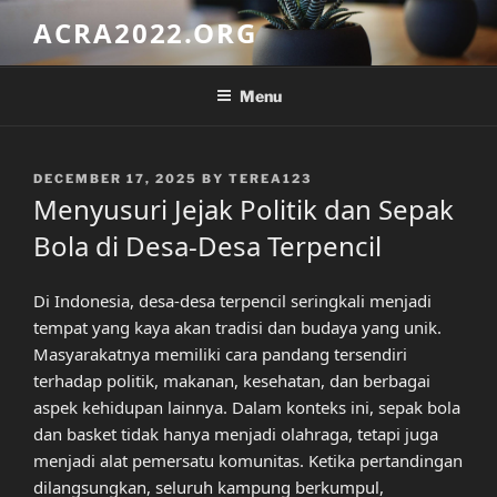
Skip
ACRA2022.ORG
to
content
Menu
POSTED
DECEMBER 17, 2025
BY
TEREA123
ON
Menyusuri Jejak Politik dan Sepak
Bola di Desa-Desa Terpencil
Di Indonesia, desa-desa terpencil seringkali menjadi
tempat yang kaya akan tradisi dan budaya yang unik.
Masyarakatnya memiliki cara pandang tersendiri
terhadap politik, makanan, kesehatan, dan berbagai
aspek kehidupan lainnya. Dalam konteks ini, sepak bola
dan basket tidak hanya menjadi olahraga, tetapi juga
menjadi alat pemersatu komunitas. Ketika pertandingan
dilangsungkan, seluruh kampung berkumpul,