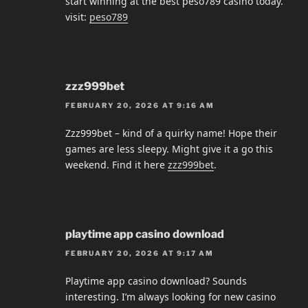
start winning at the best peso789 casino today.
visit:
peso789
zzz999bet
FEBRUARY 20, 2026 AT 9:16 AM
Zzz999bet – kind of a quirky name! Hope their
games are less sleepy. Might give it a go this
weekend. Find it here
zzz999bet
.
playtime app casino download
FEBRUARY 20, 2026 AT 9:17 AM
Playtime app casino download? Sounds
interesting. I’m always looking for new casino