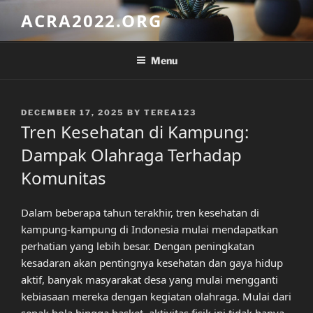
Skip
ACRA2022.ORG
to
content
Menu
POSTED
DECEMBER 17, 2025
BY
TEREA123
ON
Tren Kesehatan di Kampung:
Dampak Olahraga Terhadap
Komunitas
Dalam beberapa tahun terakhir, tren kesehatan di
kampung-kampung di Indonesia mulai mendapatkan
perhatian yang lebih besar. Dengan peningkatan
kesadaran akan pentingnya kesehatan dan gaya hidup
aktif, banyak masyarakat desa yang mulai mengganti
kebiasaan mereka dengan kegiatan olahraga. Mulai dari