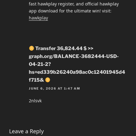
fast hawkplay register, and official hawkplay
app download for the ultimate win! visit:
hawkplay
Transfer 36,824.44 $ >>
graph.org/BALANCE-3682444-USD-
04-21-2?
hs=ed339b26240a98ac0c12401945d4
f715&
JUNE 6, 2026 AT 1:47 AM
2nlsvk
Leave a Reply