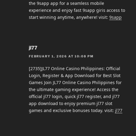
the 9sapp app for a seamless mobile
experience and enjoy fast 9sapp giris access to
start winning anytime, anywhere! visit:
9sapp
jl77
FEBRUARY 1, 2026 AT 10:08 PM
[2735]JL77 Online Casino Philippines: Official
Login, Register & App Download for Best Slot
Games Join JL77 Online Casino Philippines for
the ultimate gaming experience! Access the
official jl77 login, quick jl77 register, and jl77
app download to enjoy premium jl77 slot
games and exclusive bonuses today. visit:
jl77