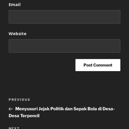
Email
Website
Post
Previous
PREVIOUS
navigation
Post
Menyusuri Jejak Politik dan Sepak Bola di Desa-
Desa Terpencil
Next
NEXT