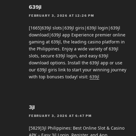
639jl
FEBRUARY 3, 2026 AT 12:26 PM
[1665]639jl slots|639jl giris|639jl login|639jl
download|639jl app Experience premier online
gaming at 639jl, the leading casino platform in
the Philippines. Enjoy a wide variety of 639jl
slots, secure 639jl login, and easy 639jl
download options. Install the 639jl app or use
our 639jl giris link to start your winning journey
with top bonuses today! visit:
639jl
3jl
FEBRUARY 3, 2026 AT 6:47 PM
[5829]3jl Philippines: Best Online Slot & Casino
APK – Easy 3jl Login, Register, and App