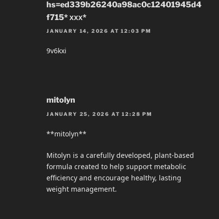
hs=ed339b26240a98ac0c12401945d4
f715* ххх*
JANUARY 14, 2026 AT 12:03 PM
9v6kxi
mitolyn
JANUARY 25, 2026 AT 12:28 PM
**mitolyn**
Mitolyn is a carefully developed, plant-based
formula created to help support metabolic
efficiency and encourage healthy, lasting
weight management.