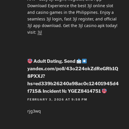
Download Experience the best 3jl online slot
and casino games in the Philippines. Enjoy a
seamless 3jl login, fast 3jl register, and official
3jl app download. Get the 3jl casino apk today!
visit:
3jl
Adult Dating. Send
yandex.com/poll/43o224okZdReGRb1Q
8PXXJ?
hs=ed339b26240a98ac0c12401945d4
f715& Incident № YGEZ8414751
FEBRUARY 3, 2026 AT 9:58 PM
rjg3wq